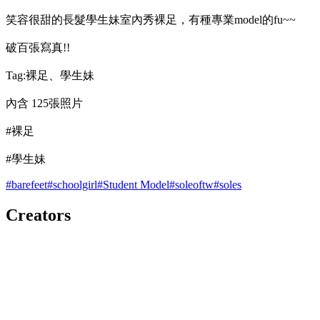
笑容很甜的長髮學生妹室內秀裸足，有種專業model的fu~~
破百張寫真!!
Tag:裸足、學生妹
內含 125張照片
#裸足
#學生妹
#
barefeet
#
schoolgirl
#
Student Model
#
soleoftw
#
soles
Creators