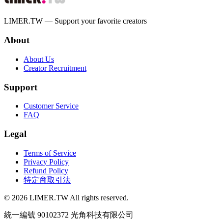
LIMER.TW — Support your favorite creators
About
About Us
Creator Recruitment
Support
Customer Service
FAQ
Legal
Terms of Service
Privacy Policy
Refund Policy
特定商取引法
© 2026 LIMER.TW All rights reserved.
統一編號 90102372 光角科技有限公司