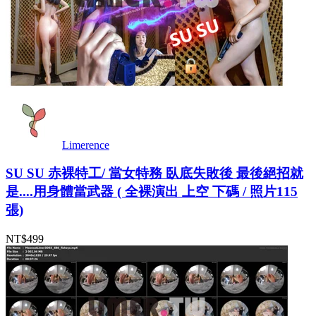
Limerence
SU SU 赤裸特工/ 當女特務 臥底失敗後 最後絕招就
是....用身體當武器 ( 全裸演出 上空 下碼 / 照片115
張)
NT$499