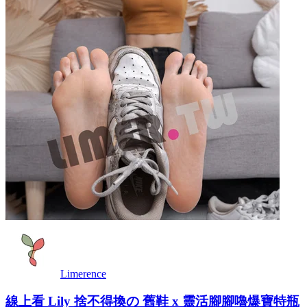
Limerence
線上看 Lily 捨不得換の 舊鞋 x 靈活腳腳嚕爆寶特瓶