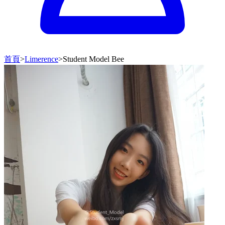
首頁
>
Limerence
>
Student Model Bee