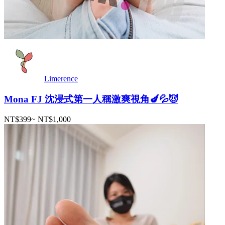
Limerence
Mona FJ 沈浸式第一人稱激爽視角🍆💦😈
NT$399
~
NT$1,000