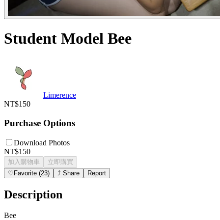
Student Model Bee
Limerence
NT$150
Purchase Options
Download Photos
NT$150
加入購物車
立即購買
♡
Favorite
(
23
)
⤴
Share
Report
Description
Bee