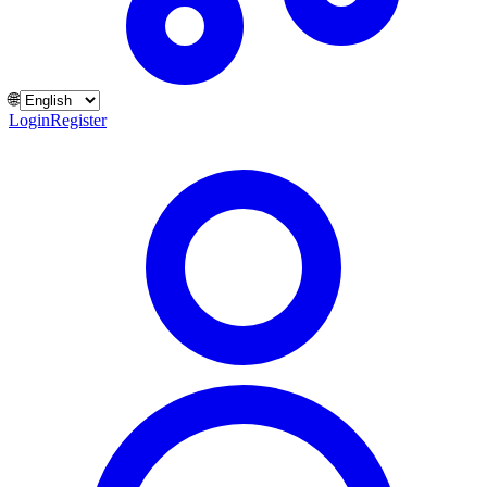
🌐
Login
Register