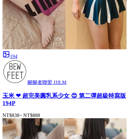
194
腳腳者聯盟 JJJLM
玉米 ❤ 超完美圓乳系少女 😍 第二彈超級特寫版
194P
NT$838
~
NT$888