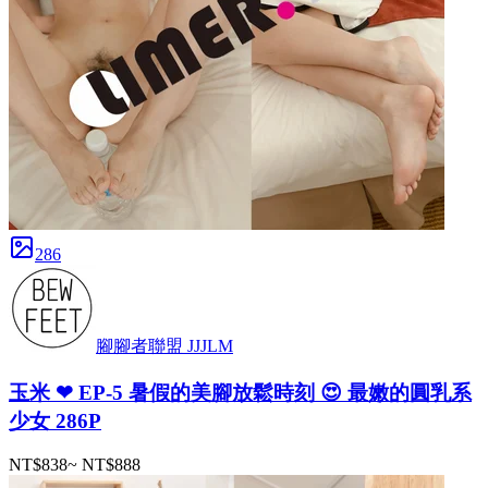
286
腳腳者聯盟 JJJLM
玉米 ❤ EP-5 暑假的美腳放鬆時刻 😍 最嫩的圓乳系
少女 286P
NT$838
~
NT$888