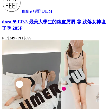
腳腳者聯盟 JJJLM
dora ❤ EP-3 最美大學生的腳皮屑屑 😍 跌落女神壇
了嗎 285P
NT$349
~
NT$399