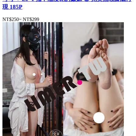
現 185P
NT$250
~
NT$299