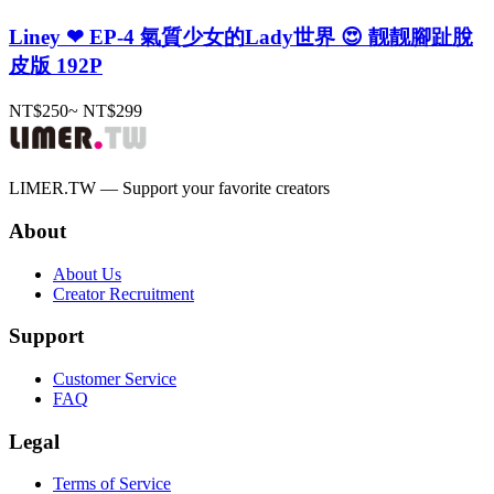
Liney ❤ EP-4 氣質少女的Lady世界 😍 靓靓腳趾脫
皮版 192P
NT$250
~
NT$299
LIMER.TW — Support your favorite creators
About
About Us
Creator Recruitment
Support
Customer Service
FAQ
Legal
Terms of Service