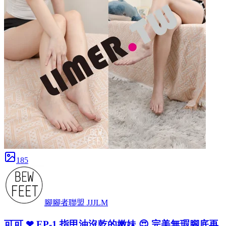
185
腳腳者聯盟 JJJLM
可可 ❤ EP-1 指甲油沒乾的嫩妹 😍 完美無瑕腳底再