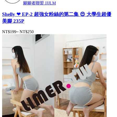
腳腳者聯盟 JJJLM
Shelly ❤ EP-2 超強女粉絲的第二集 😍 大學生超優
美腳 235P
NT$199
~
NT$250