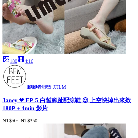
180
4
:
16
腳腳者聯盟 JJJLM
Janey ❤ EP-5 白皙腳趾配涼鞋 😍 上空快掉出來欸
180P + 4min 影片
NT$50
~
NT$350