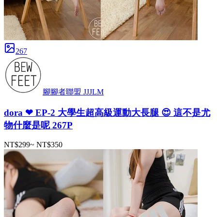
267
腳腳者聯盟 JJJLM
dora ❤ EP-2 大學生超高級運動大長腿 😍 這不是尤
物什麼是呢 267P
NT$299
~
NT$350