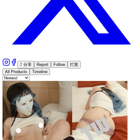
⤴ 分享
Report
Follow
打賞
All Products
Timeline