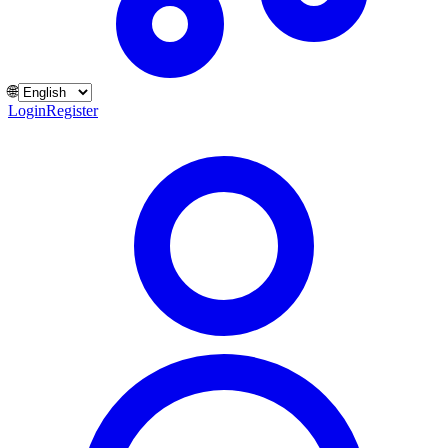
🌐
Login
Register