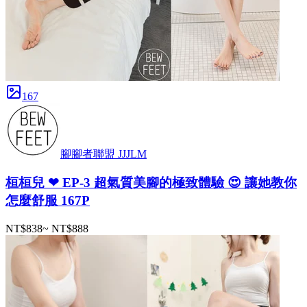
167
腳腳者聯盟 JJJLM
桓桓兒 ❤ EP-3 超氣質美腳的極致體驗 😍 讓她教你
怎麼舒服 167P
NT$838
~
NT$888