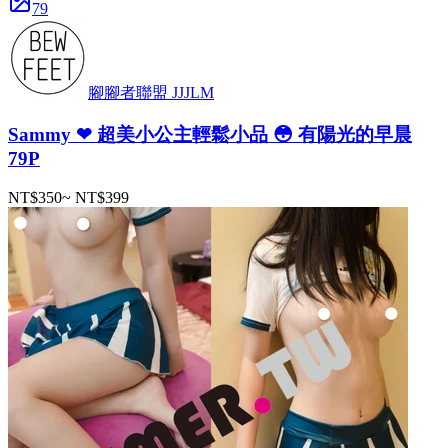
79
腳腳者聯盟 JJJLM
Sammy ❤ 超美小公主輕鬆小品 😳 有陽光的早晨
79P
NT$350
~
NT$399