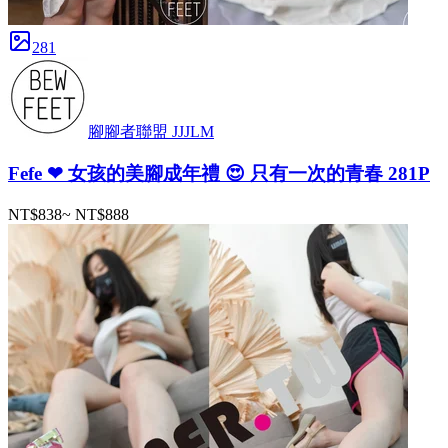
281
腳腳者聯盟 JJJLM
Fefe ❤ 女孩的美腳成年禮 😍 只有一次的青春 281P
NT$838
~
NT$888