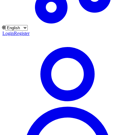
🌐
Login
Register