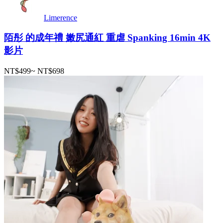
Limerence
陌彤 的成年禮 嫩尻通紅 重虐 Spanking 16min 4K
影片
NT$499
~
NT$698