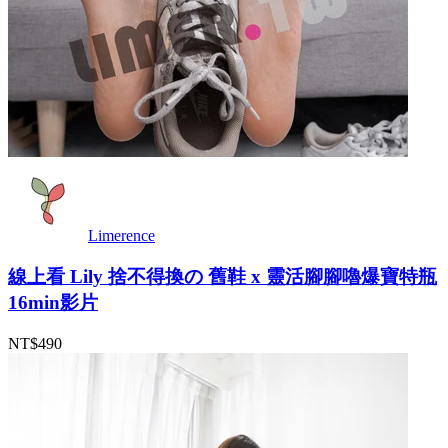
Limerence
線上看 Lily 捨不得換の 舊鞋 x 靈活腳腳嚕爆寶特瓶
16min影片
NT$490