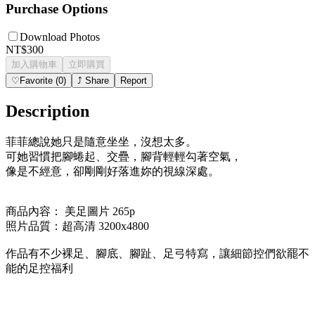
Purchase Options
Download Photos
NT$300
加入購物車
立即購買
♡
Favorite
(
0
)
⤴
Share
Report
Description
菲菲總說她只是隨意坐坐，沒想太多。
可她習慣把腳蜷起、交疊，腳背輕輕勾著空氣，
像是不經意，卻剛剛好落進妳的視線深處。
商品內容： 美足圖片 265p
照片品質：超高清 3200x4800
作品有不少裸足、腳底、腳趾、足弓特寫，讓細節控們欲罷不
能的足控福利