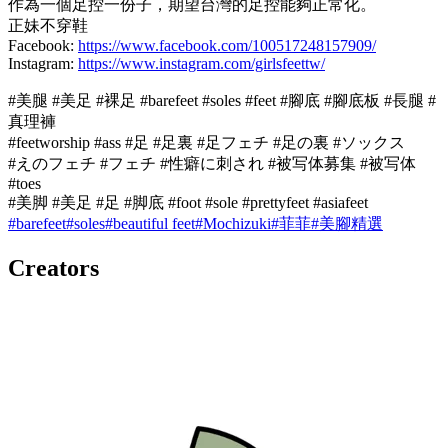
作為一個足控一份子，期望台灣的足控能夠正常化。
正妹不穿鞋
Facebook:
https://www.facebook.com/100517248157909/
Instagram:
https://www.instagram.com/girlsfeettw/
#美腿 #美足 #裸足 #barefeet #soles #feet #腳底 #腳底板 #長腿 #
真理褲
#feetworship #ass #足 #足裏 #足フェチ #足の裏 #ソックス
#えのフェチ #フェチ #性癖に刺され #被写体募集 #被写体
#toes
#美脚 #美足 #足 #脚底 #foot #sole #prettyfeet #asiafeet
#
barefeet
#
soles
#
beautiful feet
#
Mochizuki
#
菲菲
#
美腳精選
Creators