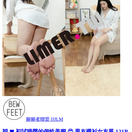
腳腳者聯盟 JJJLM
穎 ❤ 初試啼聲的個性美腳 😍 男友襯衫女友風 121P