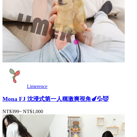
Limerence
Mona FJ 沈浸式第一人稱激爽視角🍆💦😈
NT$399
~
NT$1,000