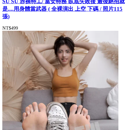
SU SU 赤裸特工/ 當女特務 臥底失敗後 最後絕招就
是....用身體當武器 ( 全裸演出 上空 下碼 / 照片115
張)
NT$499