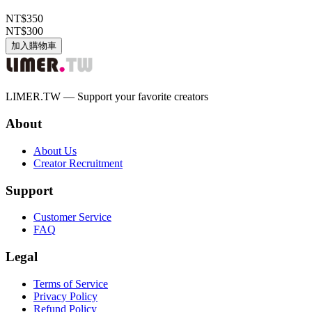
NT$350
NT$300
加入購物車
LIMER.TW — Support your favorite creators
About
About Us
Creator Recruitment
Support
Customer Service
FAQ
Legal
Terms of Service
Privacy Policy
Refund Policy