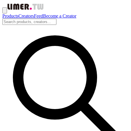
Products
Creators
Feed
Become a Creator