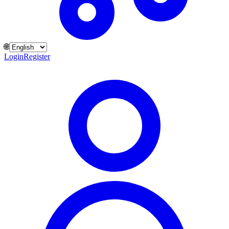
🌐
Login
Register