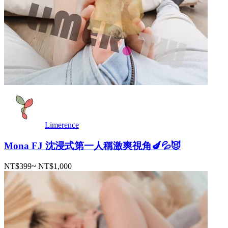
Limerence
Mona FJ 沈浸式第一人稱激爽視角🍆💦😈
NT$399
~
NT$1,000