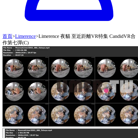
首頁
>
Limerence
>
Limerence 夜貓 至近距離VR特集 CandidVR合
作第七彈(C)