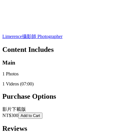
Limerence
攝影師 Photographer
Content Includes
Main
1 Photos
1 Videos
(07:00)
Purchase Options
影片下載版
NT$300
Add to Cart
Reviews