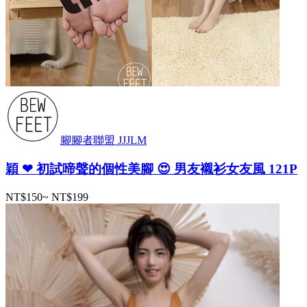
腳腳者聯盟 JJJLM
穎 ❤ 初試啼聲的個性美腳 😍 男友襯衫女友風 121P
NT$150
~
NT$199