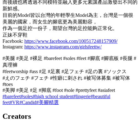
而後續也將透過不同模特並融入更多元素讓產品激發出不同的
新鮮感。
目前的Model皆以台灣的年輕學生Model為主，台灣是一個很
美麗的國家，而女生的腳底更為美麗動容，
作為一個足控一份子，期望台灣的足控能夠正常化。
正妹不穿鞋
Facebook:
https://www.facebook.com/100517248157909/
Instagram:
https://www.instagram.com/girlsfeettw/
#美腿 #美足 #裸足 #barefeet #soles #feet #腳底 #腳底板 #長腿 #
真理褲
#feetworship #ass #足 #足裏 #足フェチ #足の裏 #ソックス
#えのフェチ #フェチ #性癖に刺され #被写体募集 #被写体
#toes
#美脚 #美足 #足 #脚底 #foot #sole #prettyfeet #asiafeet
#
barefeet
#
soles
#
high school student
#
lingerie
#
beautiful
feet
#
VR
#
Candid
#
美腳精選
Creators