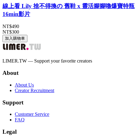
線上看 Lily 捨不得換の 舊鞋 x 靈活腳腳嚕爆寶特瓶
16min影片
NT$490
NT$300
加入購物車
LIMER.TW — Support your favorite creators
About
About Us
Creator Recruitment
Support
Customer Service
FAQ
Legal