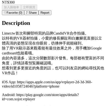
NT$300
加入購物車
立即購買
♡
Favorite
(
0
)
⤴
Share
Report
Description
Limer.tw首次和腳部特寫的品牌CandidVR合作拍攝。
以特有的VR器材拍攝，小愛的修長腳趾和白嫩腳底直接以立
體高清的姿態呈現在你眼前，彷彿伸手就能碰到。
除了用VR顯示器來觀看能有最佳效果之外，用手機加Google
cardboard也能看哦。
由於內容過多，這次分開數部影片發售。每部都有豐富的不同
角度，詳情請看預覧圖確認哦。
想看到更多更接近的角度的話，也可以到友店的網站尋找其他
VR作品！
iOS App: https://apps.apple.com/us/app/vrplayer-2d-3d-360-
video/id1058724046?platform=iphone
Android: https://play.google.com/store/apps/details?
id=com.xojot.vrplayer