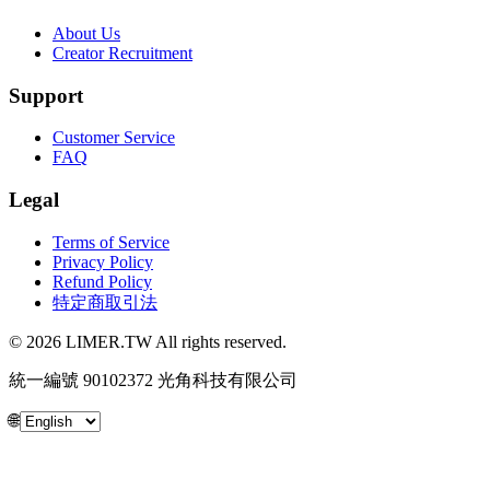
About Us
Creator Recruitment
Support
Customer Service
FAQ
Legal
Terms of Service
Privacy Policy
Refund Policy
特定商取引法
© 2026 LIMER.TW All rights reserved.
統一編號 90102372 光角科技有限公司
🌐