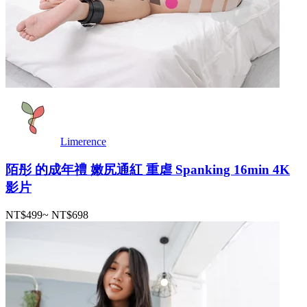
Limerence
陌彤 的成年禮 嫩尻通紅 重虐 Spanking 16min 4K
影片
NT$499
~
NT$698