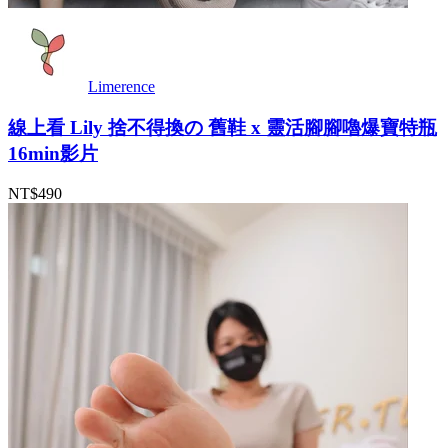
Limerence
線上看 Lily 捨不得換の 舊鞋 x 靈活腳腳嚕爆寶特瓶
16min影片
NT$490