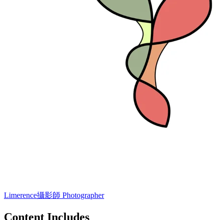
Limerence
攝影師 Photographer
Content Includes