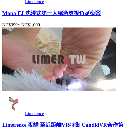
Limerence
Mona FJ 沈浸式第一人稱激爽視角🍆💦😈
NT$399
~
NT$1,000
Limerence
Limerence 夜貓 至近距離VR特集 CandidVR合作第