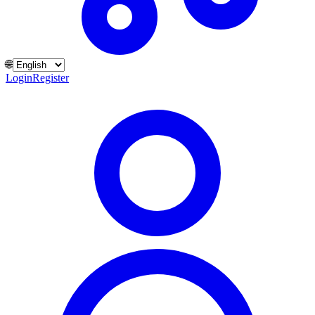
🌐
Login
Register