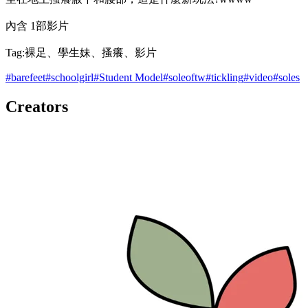
內含 1部影片
Tag:裸足、學生妹、搔癢、影片
#
barefeet
#
schoolgirl
#
Student Model
#
soleoftw
#
tickling
#
video
#
soles
Creators