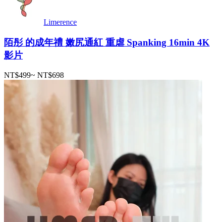
Limerence
陌彤 的成年禮 嫩尻通紅 重虐 Spanking 16min 4K
影片
NT$499
~
NT$698