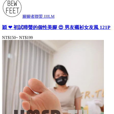
腳腳者聯盟 JJJLM
穎 ❤ 初試啼聲的個性美腳 😍 男友襯衫女友風 121P
NT$150
~
NT$199