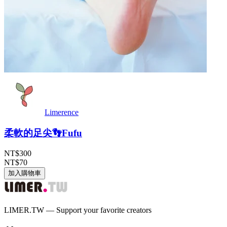
Limerence
柔軟的足尖👣Fufu
NT$300
NT$70
加入購物車
LIMER.TW — Support your favorite creators