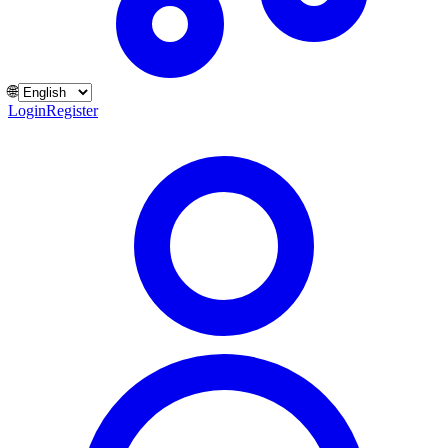
🌐
Login
Register