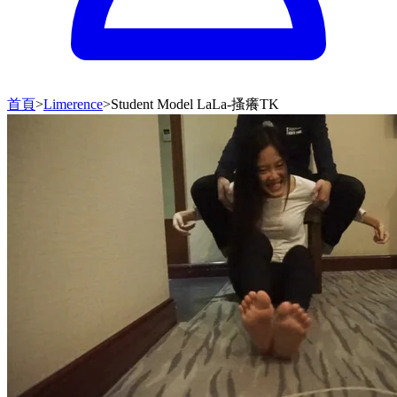
首頁
>
Limerence
>
Student Model LaLa-搔癢TK