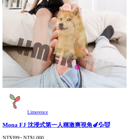
Limerence
Mona FJ 沈浸式第一人稱激爽視角🍆💦😈
NT$399
~
NT$1,000