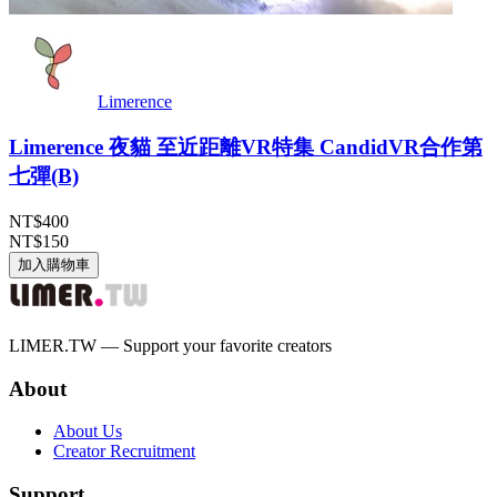
Limerence
Limerence 夜貓 至近距離VR特集 CandidVR合作第
七彈(B)
NT$400
NT$150
加入購物車
LIMER.TW — Support your favorite creators
About
About Us
Creator Recruitment
Support