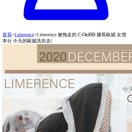
首頁
>
Limerence
>
Limerence 被拖走的 ᑢᗩᖶᗷᗷ 腿長歐膩 女僕
本分 今天的歐膩洗衣去!