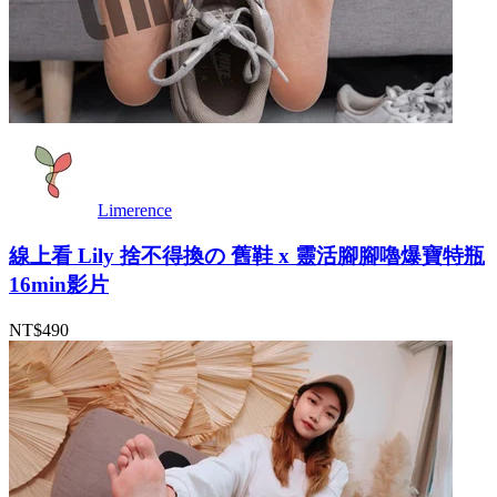
Limerence
線上看 Lily 捨不得換の 舊鞋 x 靈活腳腳嚕爆寶特瓶
16min影片
NT$490