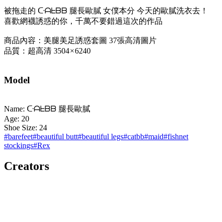
被拖走的 ᑢᗩᖶᗷᗷ 腿長歐膩 女僕本分 今天的歐膩洗衣去！
喜歡網襪誘惑的你，千萬不要錯過這次的作品
商品內容：美腿美足誘惑套圖 37張高清圖片
品質：超高清 3504 × 6240
Model
Name: ᑢᗩᖶᗷᗷ 腿長歐膩
Age: 20
Shoe Size: 24
#
barefeet
#
beautiful butt
#
beautiful legs
#
catbb
#
maid
#
fishnet
stockings
#
Rex
Creators