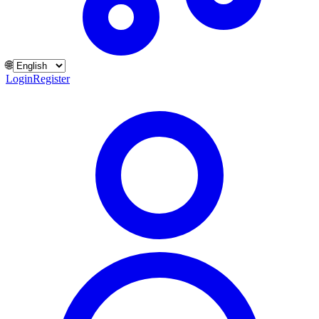
🌐
Login
Register