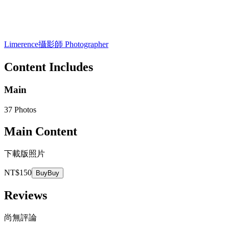
Limerence
攝影師 Photographer
Content Includes
Main
37 Photos
Main Content
下載版照片
NT$150
Buy
Buy
Reviews
尚無評論