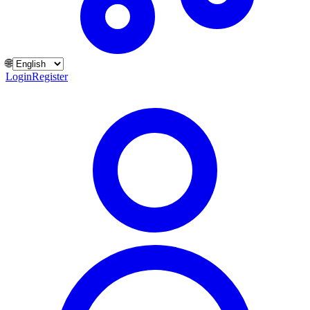
🌐
Login
Register