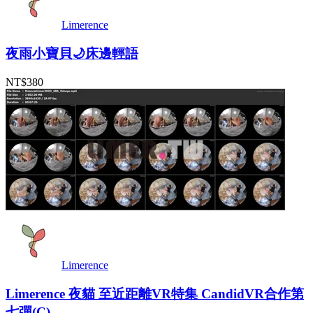
Limerence
夜雨小寶貝🌙床邊輕語
NT$380
Limerence
Limerence 夜貓 至近距離VR特集 CandidVR合作第
七彈(C)