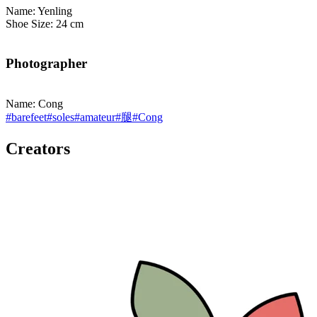
Name: Yenling
Shoe Size: 24 cm
Photographer
Name: Cong
#
barefeet
#
soles
#
amateur
#
腿
#
Cong
Creators