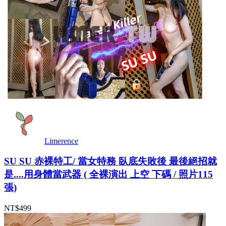
Limerence
SU SU 赤裸特工/ 當女特務 臥底失敗後 最後絕招就
是....用身體當武器 ( 全裸演出 上空 下碼 / 照片115
張)
NT$499