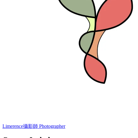
Limerence
攝影師 Photographer