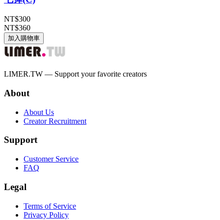
NT$300
NT$360
加入購物車
LIMER.TW — Support your favorite creators
About
About Us
Creator Recruitment
Support
Customer Service
FAQ
Legal
Terms of Service
Privacy Policy