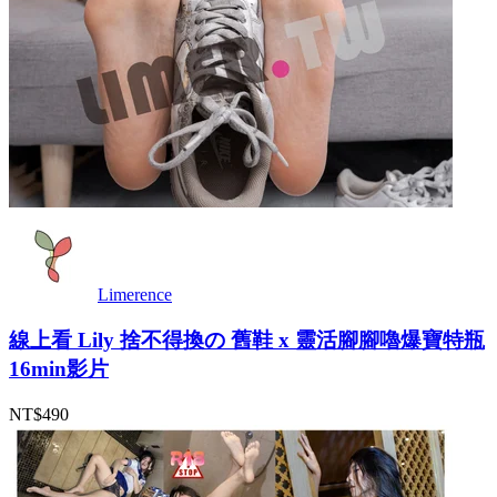
Limerence
線上看 Lily 捨不得換の 舊鞋 x 靈活腳腳嚕爆寶特瓶
16min影片
NT$490