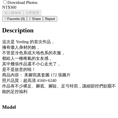
Download Photos
NT$360
加入購物車
立即購買
♡
Favorite
(
4
)
⤴
Share
Report
Description
這次是 Yenling 的首次作品，
擁有傲人身材的她，
不管是冷色系或大地色系的衣服，
都給人一種稚氣的女友感，
其中幾張作品還不小心走光了，
是不是故意的啦！
商品內容： 美腳寫真套圖 172 張圖片
照片品質：超高清 4160× 6240
作品有不少裸足、腳底、腳趾、足弓特寫，讓細節控們欲罷不
能的足控福利
Model