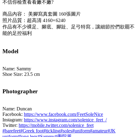
不信你檢查看看嫩不嫩?
商品內容： 美腳寫真套圖 160張圖片
照片品質：超高清 4160× 6240
作品有不少裸足、腳底、腳趾、足弓特寫，讓細節控們欲罷不
能的足控福利
Model
Name: Sammy
Shoe Size: 23.5 cm
Photographer
Name: Duncan
Facebook:
https://www.facebook.com/FeetSoleNice
Instagram:
https://www.instagram.com/solenice_feet_/
Twitter:
https://mobile.twitter.com/solenice_feet
#
barefeet
#
Greek foot
#
tickling
#
soles
#
uniform
#
amateur
#
JK
uniform
#
long legs
#
Sammy
#
學院風