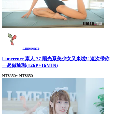
Limerence
Limerence 素人 77 陽光系美少女又來啦!! 這次帶你
一起做瑜珈(126P+16MIN)
NT$350
~
NT$650