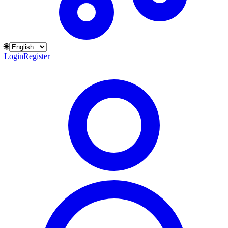
🌐
Login
Register