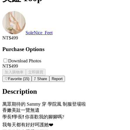
SoleNice_Feet
NT$499
Purchase Options
Download Photos
NT$499
加入購物車
立即購買
♡
Favorite
(
15
)
⤴
Share
Report
Description
萬眾期待的 Sammy 穿 學院風 制服登場啦
香嫩美趾一覽無遺
學長❗️學長❗️ 你喜歡我的腳腳嗎?
我每天都有好好呵護她❤️