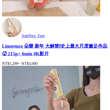
SoleNice_Feet
Limerence 朵樂 新年 大解禁❗️史上最大尺度嫩足作品
🥵 215p+ 6min 4K影片
NT$1,299
~
NT$3,000