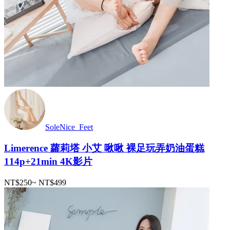
SoleNice_Feet
Limerence 蘿莉塔 小艾 啾啾 裸足玩弄奶油蛋糕
114p+21min 4K影片
NT$250
~
NT$499