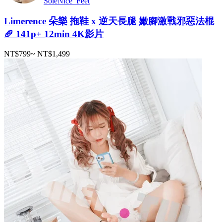
SoleNice_Feet
Limerence 朵樂 拖鞋 x 逆天長腿 嫩腳激戰邪惡法棍
🥖 141p+ 12min 4K影片
NT$799
~
NT$1,499