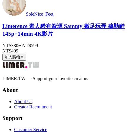
SoleNice_Feet
Limerence 素人稀有資源 Sammy 嫩足玩弄 穆勒鞋
145p+14min 4K影片
NT$380
~
NT$599
NT$499
加入購物車
LIMER.TW — Support your favorite creators
About
About Us
Creator Recruitment
Support
Customer Service