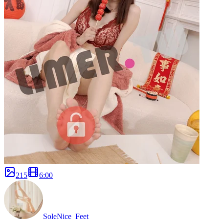
215
6
:
00
SoleNice_Feet