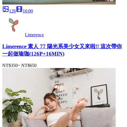
126
16
:
00
Limerence
Limerence 素人 77 陽光系美少女又來啦!! 這次帶你
一起做瑜珈(126P+16MIN)
NT$350
~
NT$650