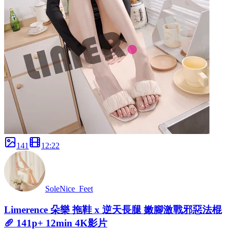
141
12
:
22
SoleNice_Feet
Limerence 朵樂 拖鞋 x 逆天長腿 嫩腳激戰邪惡法棍
🥖 141p+ 12min 4K影片