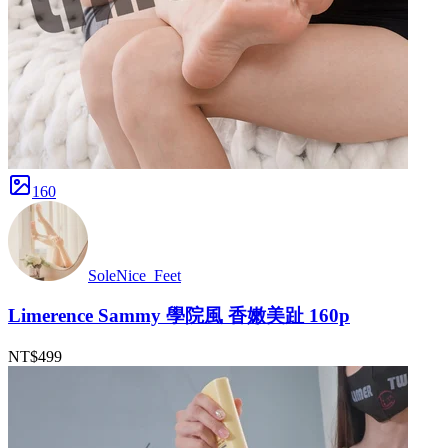
160
SoleNice_Feet
Limerence Sammy 學院風 香嫩美趾 160p
NT$499