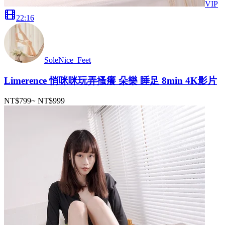
VIP
22
:
16
SoleNice_Feet
Limerence 悄咪咪玩弄搔癢 朵樂 睡足 8min 4K影片
NT$799
~
NT$999