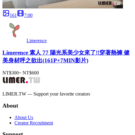
161
7
:
00
Limerence
Limerence 素人 77 陽光系美少女來了!!穿著熱褲 健
美身材呼之欲出(161P+7MIN影片)
NT$300
~
NT$600
LIMER.TW — Support your favorite creators
About
About Us
Creator Recruitment
Support