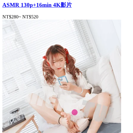
ASMR 130p+16min 4K影片
NT$280
~
NT$520