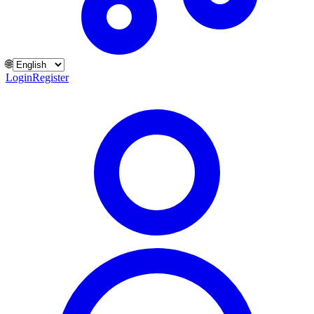
🌐
Login
Register