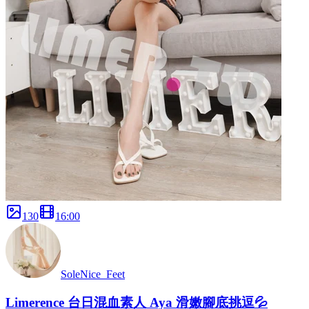
130
16
:
00
SoleNice_Feet
Limerence 台日混血素人 Aya 滑嫩腳底挑逗💦