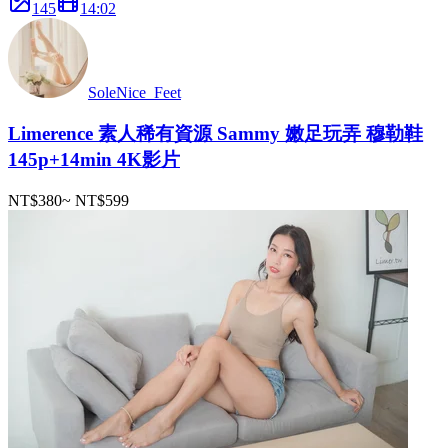
145
14
:
02
SoleNice_Feet
Limerence 素人稀有資源 Sammy 嫩足玩弄 穆勒鞋
145p+14min 4K影片
NT$380
~
NT$599