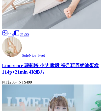
114
21
:
00
SoleNice_Feet
Limerence 蘿莉塔 小艾 啾啾 裸足玩弄奶油蛋糕
114p+21min 4K影片
NT$250
~
NT$499