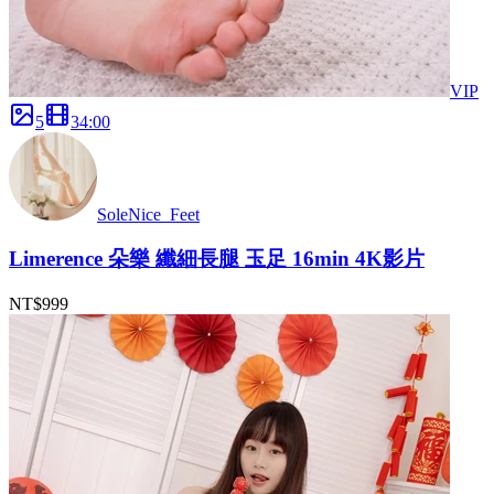
VIP
5
34
:
00
SoleNice_Feet
Limerence 朵樂 纖細長腿 玉足 16min 4K影片
NT$999