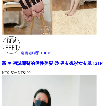
腳腳者聯盟 JJJLM
穎 ❤ 初試啼聲的個性美腳 😍 男友襯衫女友風 121P
NT$150
~
NT$199