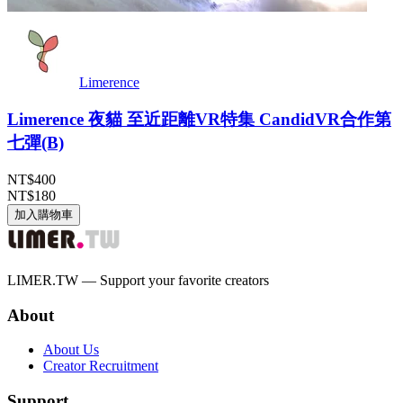
Limerence
Limerence 夜貓 至近距離VR特集 CandidVR合作第
七彈(B)
NT$400
NT$180
加入購物車
LIMER.TW — Support your favorite creators
About
About Us
Creator Recruitment
Support