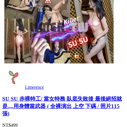
Limerence
SU SU 赤裸特工/ 當女特務 臥底失敗後 最後絕招就
是....用身體當武器 ( 全裸演出 上空 下碼 / 照片115
張)
NT$499