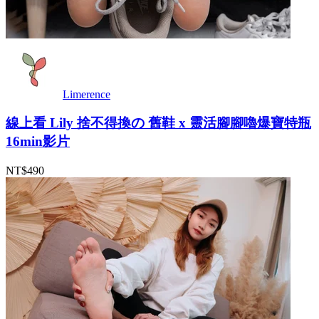
Limerence
線上看 Lily 捨不得換の 舊鞋 x 靈活腳腳嚕爆寶特瓶
16min影片
NT$490