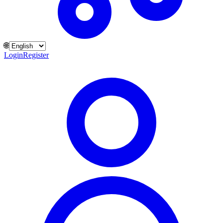
🌐
Login
Register