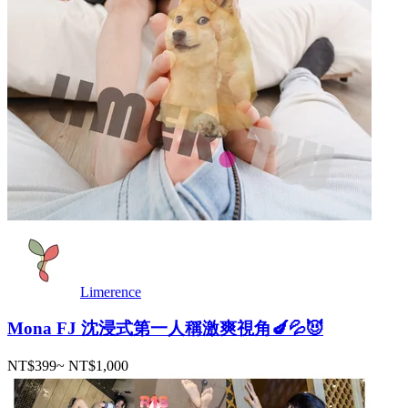
Limerence
Mona FJ 沈浸式第一人稱激爽視角🍆💦😈
NT$399
~
NT$1,000