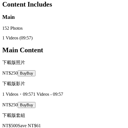
Content Includes
Main
152 Photos
1 Videos
(09:57)
Main Content
下載版照片
NT$250
Buy
Buy
下載版影片
1 Videos・09:57
1 Videos - 09:57
NT$250
Buy
Buy
下載版套組
NT$500
Save NT$61