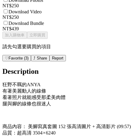
Download Photos
NT$250
Download Video
NT$250
Download Bundle
NT$439
加入購物車
立即購買
請先勾選要購買的項目
♡
Favorite
(
3
)
⤴
Share
Report
Description
狂野不羈的ANYA
有著美麗動人的線條
看著照片就能感受那柔美肉體
腿與腳的線條也很迷人
商品內容： 美腳寫真套圖 152 張高清圖片 + 高清影片 (09:57)
品質：超高清 3504 × 6240