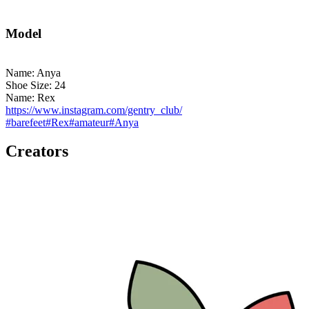
Model
Name: Anya
Shoe Size: 24
Name: Rex
https://www.instagram.com/gentry_club/
#
barefeet
#
Rex
#
amateur
#
Anya
Creators