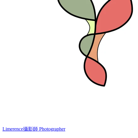
Limerence
攝影師 Photographer