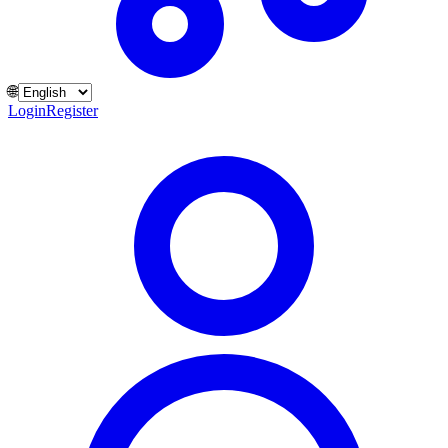
🌐
Login
Register