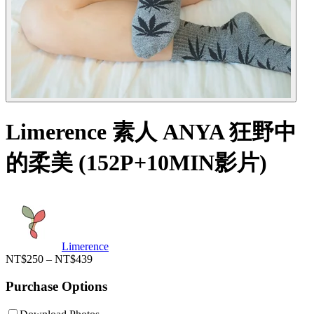
Limerence 素人 ANYA 狂野中
的柔美 (152P+10MIN影片)
Limerence
NT$250 – NT$439
Purchase Options