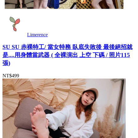
Limerence
SU SU 赤裸特工/ 當女特務 臥底失敗後 最後絕招就
是....用身體當武器 ( 全裸演出 上空 下碼 / 照片115
張)
NT$499