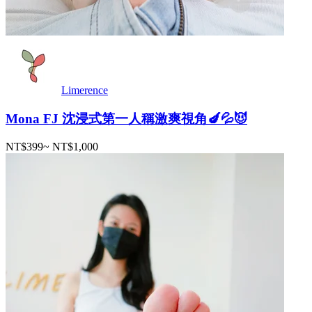
Limerence
Mona FJ 沈浸式第一人稱激爽視角🍆💦😈
NT$399
~
NT$1,000