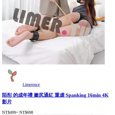
Limerence
陌彤 的成年禮 嫩尻通紅 重虐 Spanking 16min 4K
影片
NT$499
~
NT$698