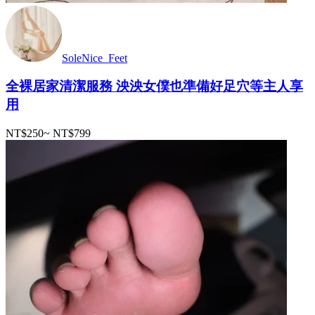
SoleNice_Feet
全裸居家清潔服務 泱泱女僕也準備好足穴等主人享
用
NT$250
~
NT$799