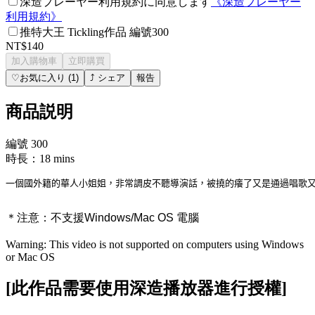
深造プレーヤー利用規約に同意します
《
深造プレーヤー
利用規約
》
推特大王 Tickling作品 編號300
NT$140
加入購物車
立即購買
♡
お気に入り
(
1
)
⤴
シェア
報告
商品説明
編號 300
時長：18 mins
一個國外籍的華人小姐姐，非常調皮不聽導演話，被撓的癢了又是通過唱歌
＊注意：
不支援Windows/Mac OS 電腦
Warning: This video is not supported on computers using Windows
or Mac OS
[此作品需要使用深造播放器進行授權]