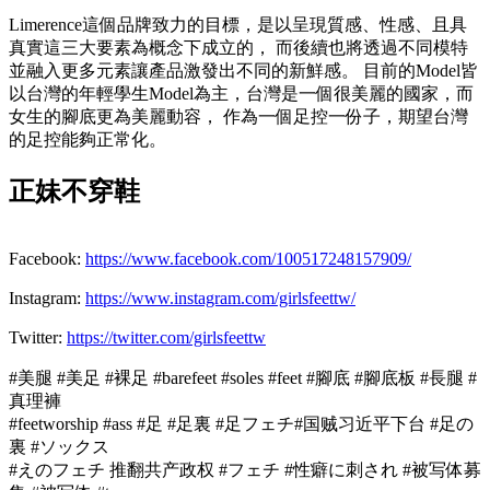
Limerence這個品牌致力的目標，是以呈現質感、性感、且具
真實這三大要素為概念下成立的， 而後續也將透過不同模特
並融入更多元素讓產品激發出不同的新鮮感。 目前的Model皆
以台灣的年輕學生Model為主，台灣是一個很美麗的國家，而
女生的腳底更為美麗動容， 作為一個足控一份子，期望台灣
的足控能夠正常化。
正妹不穿鞋
Facebook:
https://www.facebook.com/100517248157909/
Instagram:
https://www.instagram.com/girlsfeettw/
Twitter:
https://twitter.com/girlsfeettw
#美腿 #美足 #裸足 #barefeet #soles #feet #腳底 #腳底板 #長腿 #
真理褲
#feetworship #ass #足 #足裏 #足フェチ#国贼习近平下台 #足の
裏 #ソックス
#えのフェチ 推翻共产政权 #フェチ #性癖に刺され #被写体募