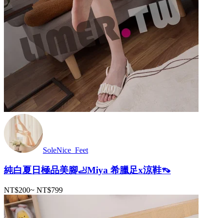
SoleNice_Feet
純白夏日極品美腳🦶Miya 希臘足x涼鞋👡
NT$200
~
NT$799