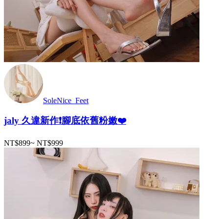
SoleNice_Feet
jaly 久違新作❗️腳底依舊粉嫩❤️
NT$899
~
NT$999