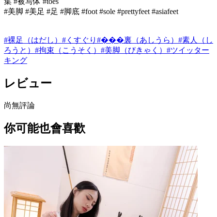
集 #被写体 #toes
#美脚 #美足 #足 #脚底 #foot #sole #prettyfeet #asiafeet
#
裸足（はだし）
#
くすぐり
#
���裏（あしうら）
#
素人（し
ろうと）
#
拘束（こうそく）
#
美脚（びきゃく）
#
ツイッター
キング
レビュー
尚無評論
你可能也會喜歡