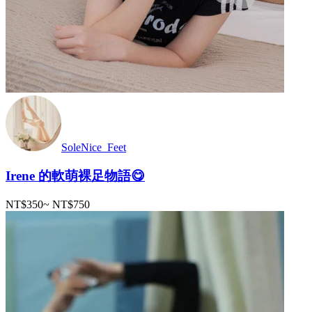
SoleNice_Feet
Irene 的軟萌裸足物語😋
NT$350
~
NT$750