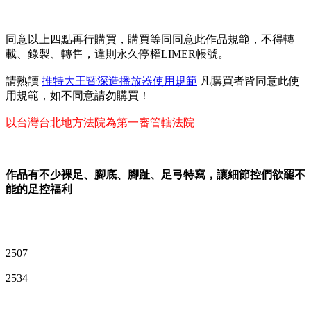
同意以上四點再行購買，購買等同同意此作品規範，不得轉
載、錄製、轉售，違則永久停權LIMER帳號。
請熟讀
推特大王暨深造播放器使用規範
凡購買者皆同意此使
用規範，如不同意請勿購買！
以台灣台北地方法院為第一審管轄法院
作品有不少裸足、腳底、腳趾、足弓特寫，讓細節控們欲罷不
能的足控福利
2507
2534