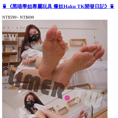
🍵《黑喵學姐專屬玩具 癢奴Haku TK開發日記》🍵
NT$599
~
NT$699