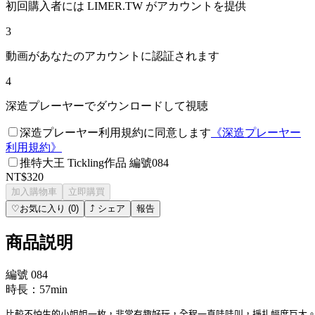
初回購入者には LIMER.TW がアカウントを提供
3
動画があなたのアカウントに認証されます
4
深造プレーヤーでダウンロードして視聴
深造プレーヤー利用規約に同意します
《
深造プレーヤー
利用規約
》
推特大王 Tickling作品 編號084
NT$320
加入購物車
立即購買
♡
お気に入り
(
0
)
⤴
シェア
報告
商品説明
編號 084
時長：57min
比較不怕生的小姐姐一枚，非常有趣好玩，全程一直哇哇叫，掙扎幅度巨大