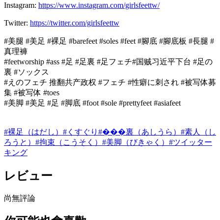
Instagram:
https://www.instagram.com/girlsfeettw/
Twitter:
https://twitter.com/girlsfeettw
#美腿 #美足 #裸足 #barefeet #soles #feet #腳底 #腳底板 #長腿 #
真理褲
#feetworship #ass #足 #足裏 #足フェチ#国贼习近平下台 #足の
裏 #ソックス
#えのフェチ 推翻共产政权 #フェチ #性癖に刺され #被写体募
集 #被写体 #toes
#美脚 #美足 #足 #脚底 #foot #sole #prettyfeet #asiafeet
#
裸足（はだし）
#
くすぐり
#
���裏（あしうら）
#
素人（し
ろうと）
#
拘束（こうそく）
#
美脚（びきゃく）
#
ツイッター
キング
レビュー
尚無評論