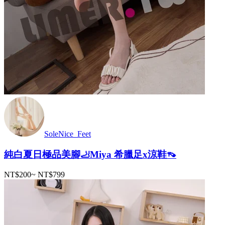
SoleNice_Feet
純白夏日極品美腳🦶Miya 希臘足x涼鞋👡
NT$200
~
NT$799