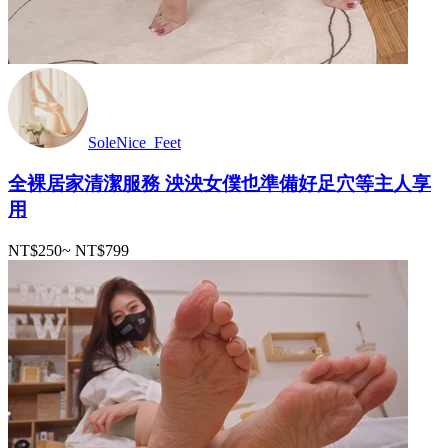
SoleNice_Feet
全裸居家清潔服務 泱泱女僕也準備好足穴等主人享
用
NT$250
~
NT$799