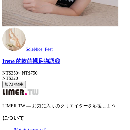
SoleNice_Feet
Irene 的軟萌裸足物語😋
NT$350
~
NT$750
NT$320
加入購物車
LIMER.TW — お気に入りのクリエイターを応援しよう
について