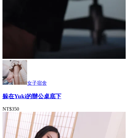
女子宿舍
躲在Yuki的辦公桌底下
NT$350