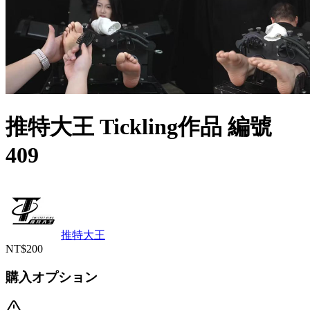
推特大王 Tickling作品 編號
409
推特大王
NT$200
購入オプション