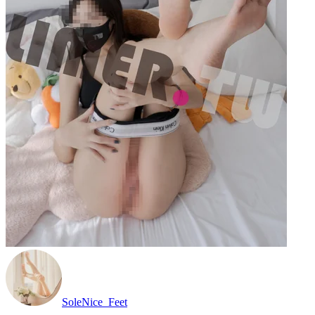
SoleNice_Feet