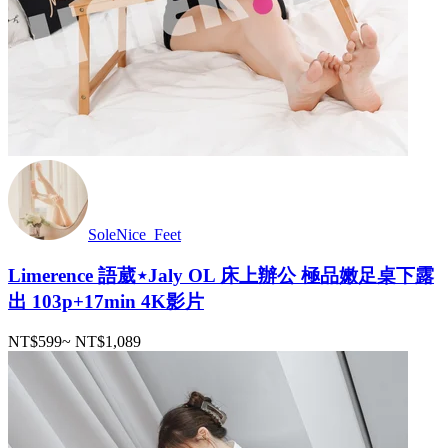
SoleNice_Feet
Limerence 語葳⋆Jaly OL 床上辦公 極品嫩足桌下露
出 103p+17min 4K影片
NT$599
~
NT$1,089