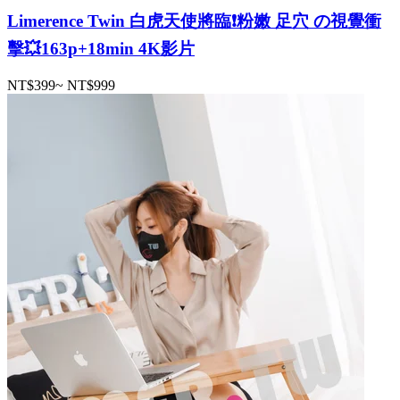
Limerence Twin 白虎天使將臨❗️粉嫩 足穴 の視覺衝
擊💥163p+18min 4K影片
NT$399
~
NT$999