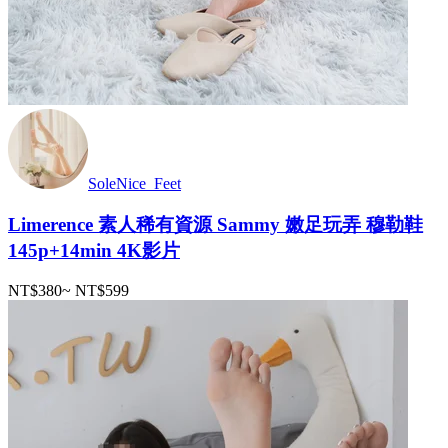
SoleNice_Feet
Limerence 素人稀有資源 Sammy 嫩足玩弄 穆勒鞋
145p+14min 4K影片
NT$380
~
NT$599