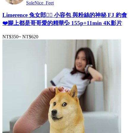
SoleNice_Feet
Limerence 兔女郎👯‍♀️ 小容包 與粉絲的神秘 FJ 約會
❤️腳上都是哥哥愛的精華💦 155p+11min 4K影片
NT$350
~
NT$620