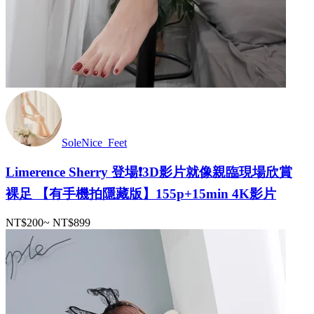
SoleNice_Feet
Limerence Sherry 登場❗️3D影片就像親臨現場欣賞
裸足 【有手機拍隱藏版】155p+15min 4K影片
NT$200
~
NT$899