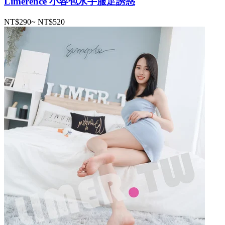
Limerence 小容包水手服足誘惑
NT$290
~
NT$520