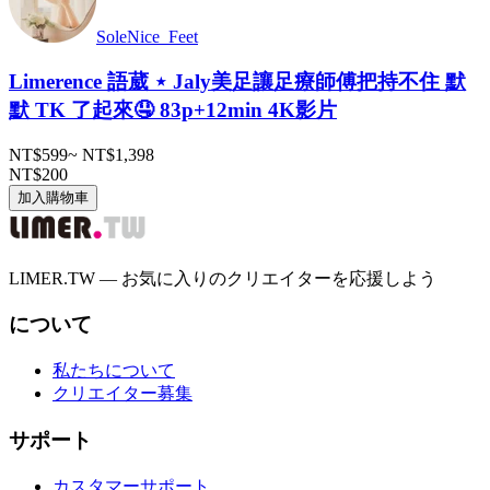
SoleNice_Feet
Limerence 語葳 ⋆ Jaly美足讓足療師傅把持不住 默
默 TK 了起來🤤 83p+12min 4K影片
NT$599
~
NT$1,398
NT$200
加入購物車
LIMER.TW — お気に入りのクリエイターを応援しよう
について
私たちについて
クリエイター募集
サポート
カスタマーサポート