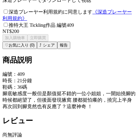
深造プレーヤーでダウンロードして視聴
深造プレーヤー利用規約に同意します
《
深造プレーヤー
利用規約
》
推特大王 Tickling作品 編號409
NT$200
加入購物車
立即購買
♡
お気に入り
(
0
)
⤴
シェア
報告
商品説明
編號：409
時長：21分鐘
鞋碼：36碼
腳底敏感度一般但是顏值挺不錯的一位小姐姐，一開始撓腳的
時候都絕望了，但後面發現腋窩 腰都挺怕癢的，撓完上半身
再次回到腳竟然也有反應了？這麼神奇 ！
レビュー
尚無評論