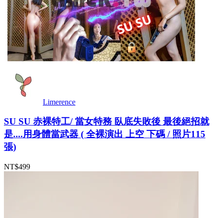
Limerence
SU SU 赤裸特工/ 當女特務 臥底失敗後 最後絕招就
是....用身體當武器 ( 全裸演出 上空 下碼 / 照片115
張)
NT$499