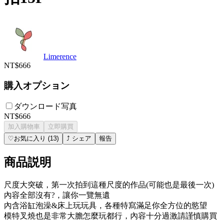
Limerence
NT$666
購入オプション
ダウンロード写真
NT$666
加入購物車
立即購買
♡
お気に入り
(
13
)
⤴
シェア
報告
商品説明
尺度大突破，第一次拍到這種尺度的作品(可能也是最後一次)
內容全部沒有?，讓你一覽無遺
內含浴缸泡澡&床上玩玩具，各種特寫滿足你全方位的慾望
模特叉燒也是非常大膽怎麼玩都行，內容十分過激請謹慎購買