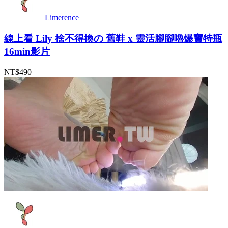
Limerence
線上看 Lily 捨不得換の 舊鞋 x 靈活腳腳嚕爆寶特瓶
16min影片
NT$490