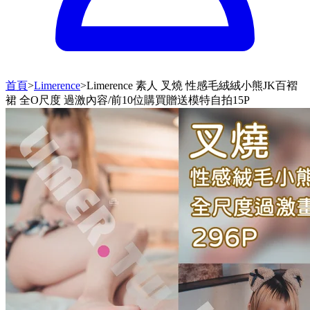
首頁
>
Limerence
>
Limerence 素人 叉燒 性感毛絨絨小熊JK百褶
裙 全O尺度 過激內容/前10位購買贈送模特自拍15P