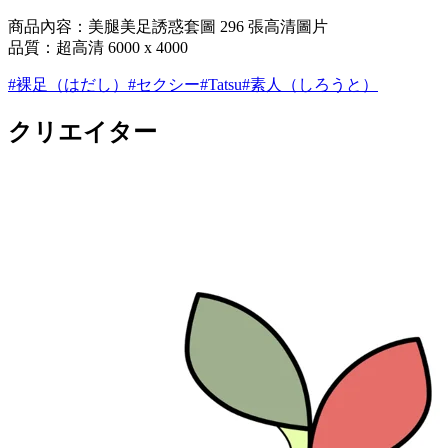
商品內容：美腿美足誘惑套圖 296 張高清圖片
品質：超高清 6000 x 4000
#
裸足（はだし）
#
セクシー
#
Tatsu
#
素人（しろうと）
クリエイター