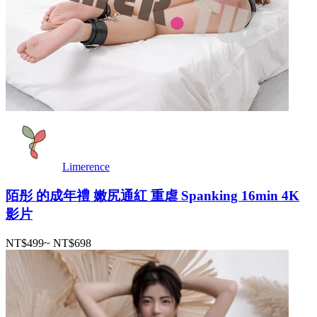
Limerence
陌彤 的成年禮 嫩尻通紅 重虐 Spanking 16min 4K
影片
NT$499
~
NT$698