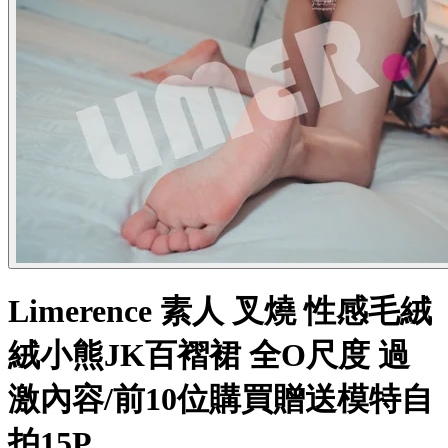
Limerence 素人 叉燒 性感毛絨
絨小熊JK百褶裙 全O尺度 過
激內容/前10位購買贈送模特自
拍15P