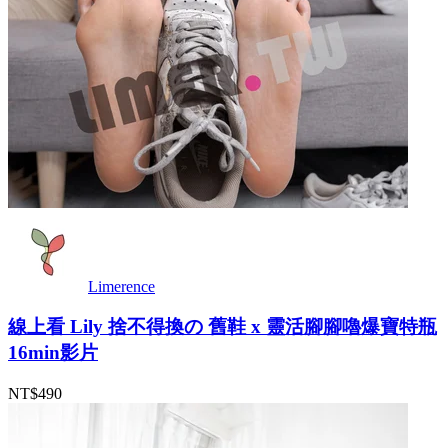
Limerence
線上看 Lily 捨不得換の 舊鞋 x 靈活腳腳嚕爆寶特瓶
16min影片
NT$490