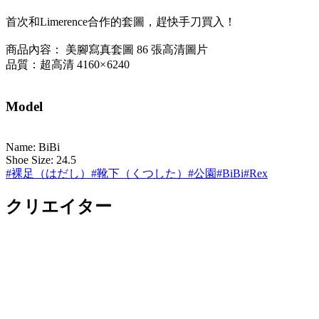
首次和Limerence合作的套圖，趕快手刀買入！
商品內容： 美腳寫真套圖 86 張高清圖片
品質：超高清 4160× 6240
Model
Name: BiBi
Shoe Size: 24.5
#
裸足（はだし）
#
靴下（くつした）
#
公園
#
BiBi
#
Rex
クリエイター