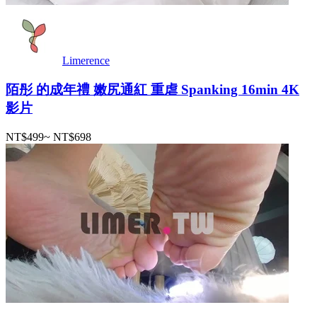
Limerence
陌彤 的成年禮 嫩尻通紅 重虐 Spanking 16min 4K
影片
NT$499
~
NT$698