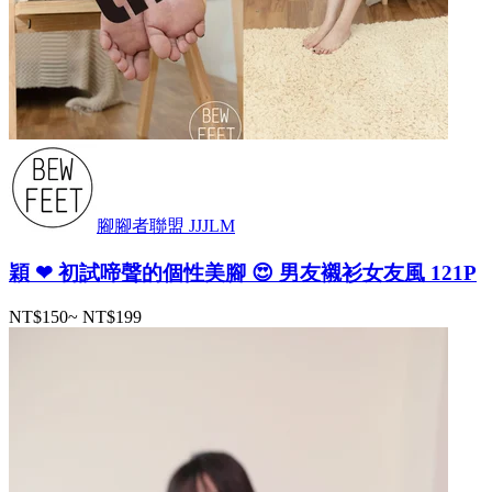
腳腳者聯盟 JJJLM
穎 ❤ 初試啼聲的個性美腳 😍 男友襯衫女友風 121P
NT$150
~
NT$199