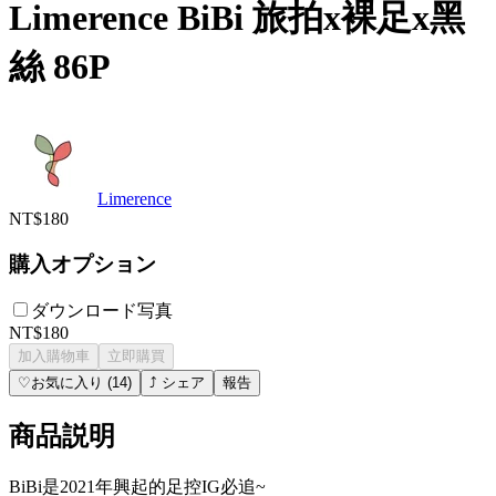
Limerence BiBi 旅拍x裸足x黑
絲 86P
Limerence
NT$180
購入オプション
ダウンロード写真
NT$180
加入購物車
立即購買
♡
お気に入り
(
14
)
⤴
シェア
報告
商品説明
BiBi是2021年興起的足控IG必追~