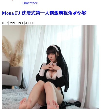
Limerence
Mona FJ 沈浸式第一人稱激爽視角🍆💦😈
NT$399
~
NT$1,000