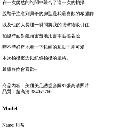
在一次偶然的詢問中敲合了這一次的拍攝
脫鞋子注意到貝蒂的腳型是我最喜歡的希臘腳
以及他的大長腿一瞬間將我的眼球給吸引住
拍攝時面對鏡頭害羞地用書本遮擋著臉
時不時好奇地看一下鏡頭的互動非常可愛
本次拍攝概念以紀錄拍攝的風格。
希望各位會喜歡~
商品內容：美腿美足誘惑套圖81張高清照片
品質：超高清 3840x5760
Model
Name: 貝蒂