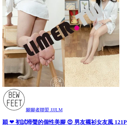
腳腳者聯盟 JJJLM
穎 ❤ 初試啼聲的個性美腳 😍 男友襯衫女友風 121P