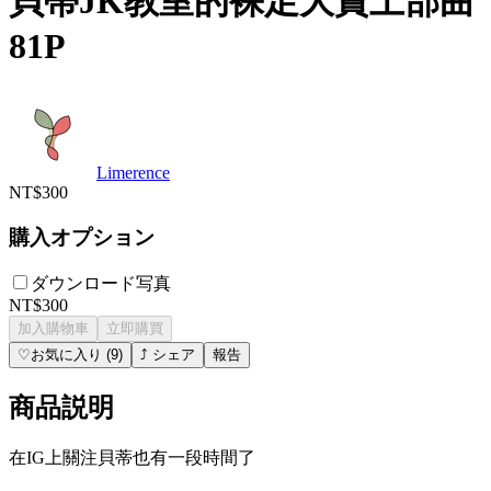
貝蒂JK教室的裸足大賞上部曲
81P
Limerence
NT$300
購入オプション
ダウンロード写真
NT$300
加入購物車
立即購買
♡
お気に入り
(
9
)
⤴
シェア
報告
商品説明
在IG上關注貝蒂也有一段時間了