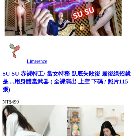
Limerence
SU SU 赤裸特工/ 當女特務 臥底失敗後 最後絕招就
是....用身體當武器 ( 全裸演出 上空 下碼 / 照片115
張)
NT$499