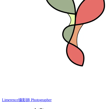
Limerence
攝影師 Photographer