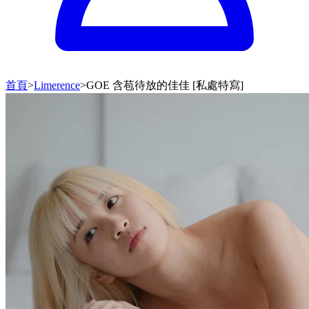
首頁
>
Limerence
>
GOE 含苞待放的佳佳 [私處特寫]