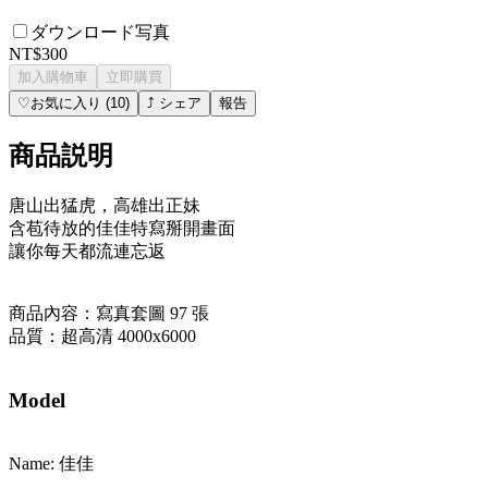
ダウンロード写真
NT$300
加入購物車
立即購買
♡
お気に入り
(
10
)
⤴
シェア
報告
商品説明
唐山出猛虎，高雄出正妹
含苞待放的佳佳特寫掰開畫面
讓你每天都流連忘返
商品內容：寫真套圖 97 張
品質：超高清 4000x6000
Model
Name: 佳佳