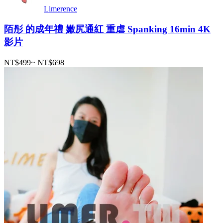
Limerence
陌彤 的成年禮 嫩尻通紅 重虐 Spanking 16min 4K
影片
NT$499
~
NT$698