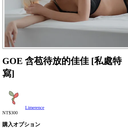
GOE 含苞待放的佳佳 [私處特
寫]
Limerence
NT$300
購入オプション