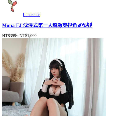
Limerence
Mona FJ 沈浸式第一人稱激爽視角🍆💦😈
NT$399
~
NT$1,000