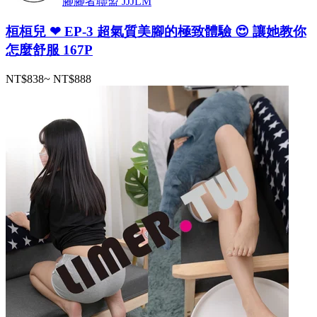
腳腳者聯盟 JJJLM
桓桓兒 ❤ EP-3 超氣質美腳的極致體驗 😍 讓她教你
怎麼舒服 167P
NT$838
~
NT$888