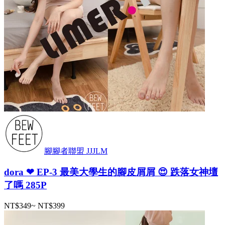
腳腳者聯盟 JJJLM
dora ❤ EP-3 最美大學生的腳皮屑屑 😍 跌落女神壇
了嗎 285P
NT$349
~
NT$399