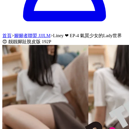
首頁
>
腳腳者聯盟 JJJLM
>
Liney ❤ EP-4 氣質少女的Lady世界
😍 靓靓腳趾脫皮版 192P