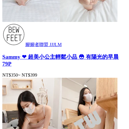
腳腳者聯盟 JJJLM
Sammy ❤ 超美小公主輕鬆小品 😳 有陽光的早晨
79P
NT$350
~
NT$399