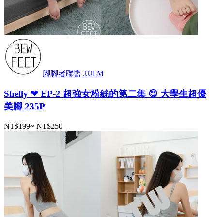
腳腳者聯盟 JJJLM
Shelly ❤ EP-2 超強女粉絲的第二集 😍 大學生超優
美腳 235P
NT$199
~
NT$250