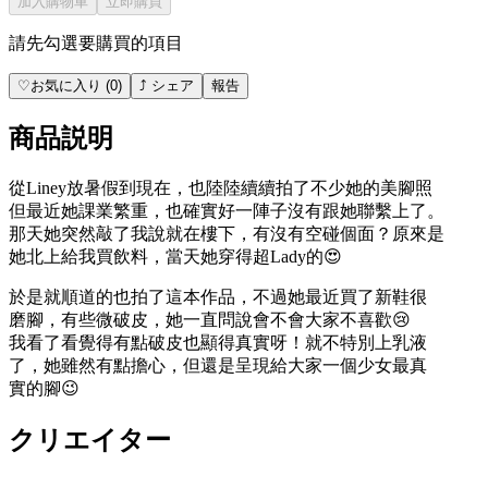
加入購物車
立即購買
請先勾選要購買的項目
♡
お気に入り
(
0
)
⤴
シェア
報告
商品説明
從Liney放暑假到現在，也陸陸續續拍了不少她的美腳照
但最近她課業繁重，也確實好一陣子沒有跟她聯繫上了。
那天她突然敲了我說就在樓下，有沒有空碰個面？原來是
她北上給我買飲料，當天她穿得超Lady的😍
於是就順道的也拍了這本作品，不過她最近買了新鞋很
磨腳，有些微破皮，她一直問說會不會大家不喜歡😢
我看了看覺得有點破皮也顯得真實呀！就不特別上乳液
了，她雖然有點擔心，但還是呈現給大家一個少女最真
實的腳😉
クリエイター