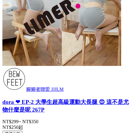
腳腳者聯盟 JJJLM
dora ❤ EP-2 大學生超高級運動大長腿 😍 這不是尤
物什麼是呢 267P
NT$299
~
NT$350
NT$250
起