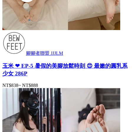
腳腳者聯盟 JJJLM
玉米 ❤ EP-5 暑假的美腳放鬆時刻 😍 最嫩的圓乳系
少女 286P
NT$838
~
NT$888