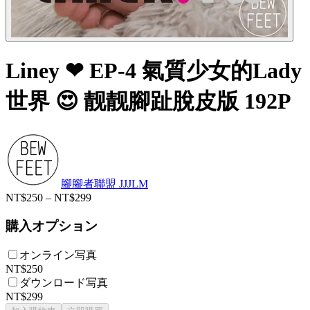
Liney ❤ EP-4 氣質少女的Lady
世界 😍 靓靓腳趾脫皮版 192P
腳腳者聯盟 JJJLM
NT$250 – NT$299
購入オプション
オンライン写真
NT$250
ダウンロード写真
NT$299