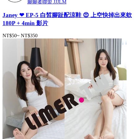
腳腳者聯盟 JJJLM
Janey ❤ EP-5 白皙腳趾配涼鞋 😍 上空快掉出來欸
180P + 4min 影片
NT$50
~
NT$350