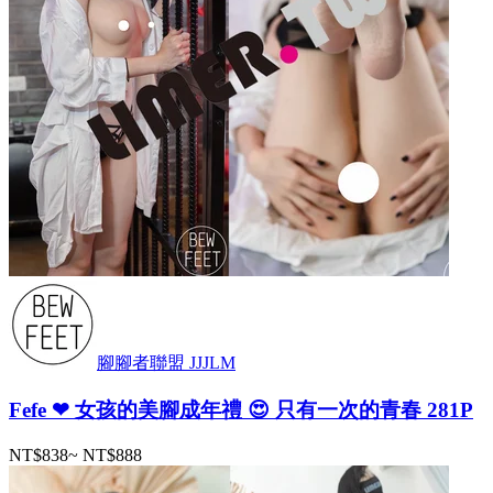
腳腳者聯盟 JJJLM
Fefe ❤ 女孩的美腳成年禮 😍 只有一次的青春 281P
NT$838
~
NT$888