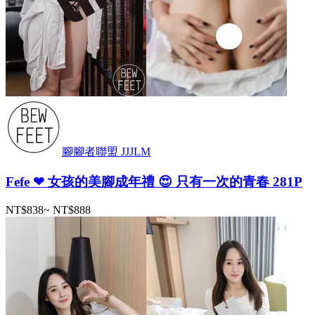
腳腳者聯盟 JJJLM
Fefe ❤ 女孩的美腳成年禮 😍 只有一次的青春 281P
NT$838
~
NT$888