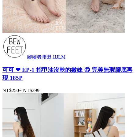
腳腳者聯盟 JJJLM
可可 ❤ EP-1 指甲油沒乾的嫩妹 😍 完美無瑕腳底再
現 185P
NT$250
~
NT$299