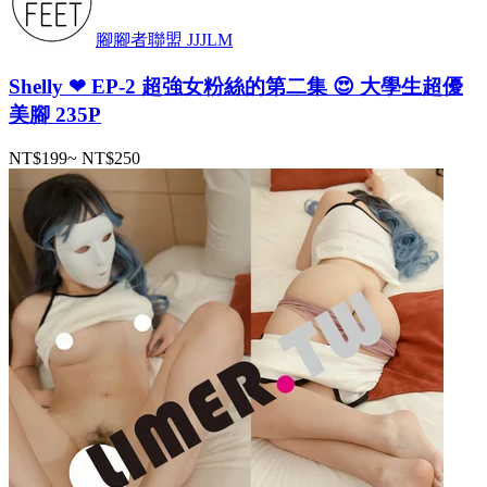
腳腳者聯盟 JJJLM
Shelly ❤ EP-2 超強女粉絲的第二集 😍 大學生超優
美腳 235P
NT$199
~
NT$250