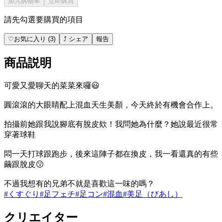
加入購物車
立即購買
請先勾選要購買的項目
♡
お気に入り
(
3
)
⤴
シェア
報告
商品説明
可愛又愛聊天的菜菜來囉😃
圓滾滾的大眼睛配上混血天生美顏，今天終於有機會合作上。
拍攝前她跟我說腳底有脫皮欸！我問她為什麼？她說最近很常
穿著球鞋
悶一天打球跟跑步，後來這陣子都在換皮，我一看還真的有些
繭跟脫皮😗
不過我想有的兄弟不就是喜歡這一味的嗎？
#
くすぐり
#
足フェチ
#
足コン
#
混血
#
美足（びあし）
クリエイター