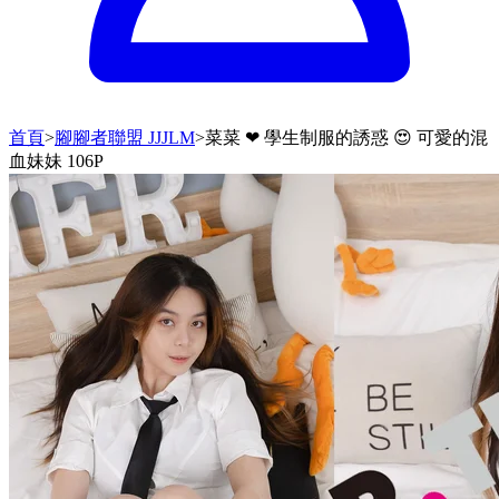
首頁
>
腳腳者聯盟 JJJLM
>
菜菜 ❤ 學生制服的誘惑 😍 可愛的混
血妹妹 106P