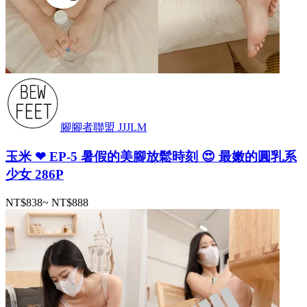
腳腳者聯盟 JJJLM
玉米 ❤ EP-5 暑假的美腳放鬆時刻 😍 最嫩的圓乳系
少女 286P
NT$838
~
NT$888