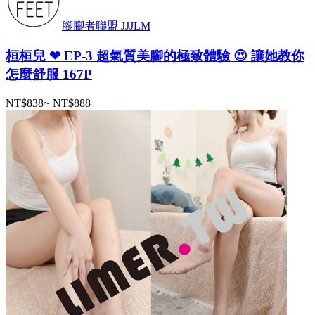
腳腳者聯盟 JJJLM
桓桓兒 ❤ EP-3 超氣質美腳的極致體驗 😍 讓她教你
怎麼舒服 167P
NT$838
~
NT$888