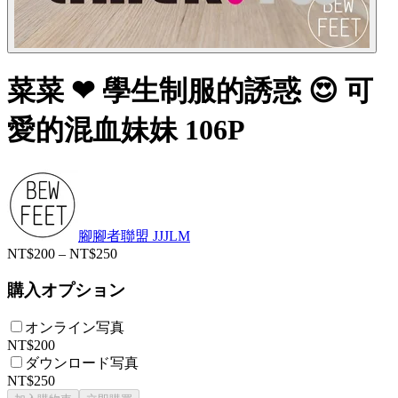
菜菜 ❤ 學生制服的誘惑 😍 可
愛的混血妹妹 106P
腳腳者聯盟 JJJLM
NT$200 – NT$250
購入オプション
オンライン写真
NT$200
ダウンロード写真
NT$250