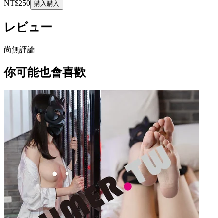
NT$250
購入
購入
レビュー
尚無評論
你可能也會喜歡