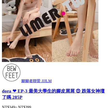
腳腳者聯盟 JJJLM
dora ❤ EP-3 最美大學生的腳皮屑屑 😍 跌落女神壇
了嗎 285P
NT$349
~
NT$399