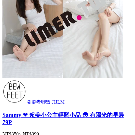
腳腳者聯盟 JJJLM
Sammy ❤ 超美小公主輕鬆小品 😳 有陽光的早晨
79P
NT$350
~
NT$399