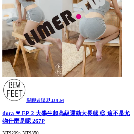
腳腳者聯盟 JJJLM
dora ❤ EP-2 大學生超高級運動大長腿 😍 這不是尤
物什麼是呢 267P
NT$299
~
NT$350