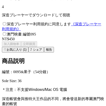
4
深造プレーヤーでダウンロードして視聴
深造プレーヤー利用規約に同意します
《
深造プレーヤー
利用規約
》
澳門映畫 編號095
NT$450
加入購物車
立即購買
♡
お気に入り
(
1
)
⤴
シェア
報告
商品説明
編號：0095tk果子（54分鐘）
Sole Size: 36
＊注意：
不支援Windows/Mac OS 電腦
深造帳號會與推特大王作品的不同，將會發送新的專屬澳門映
畫的帳號