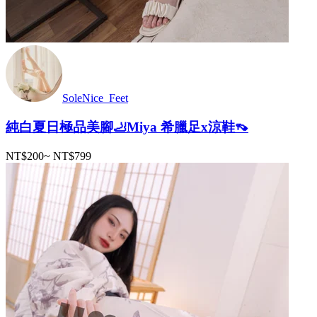
SoleNice_Feet
純白夏日極品美腳🦶Miya 希臘足x涼鞋👡
NT$200
~
NT$799