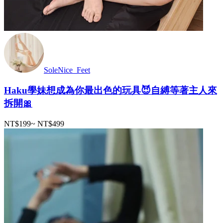
SoleNice_Feet
Haku學妹想成為你最出色的玩具😈自縛等著主人來
拆開🎀
NT$199
~
NT$499