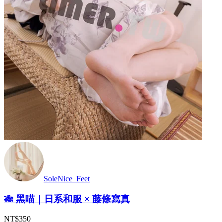
SoleNice_Feet
🎋 黑喵｜日系和服 × 藤條寫真
NT$350