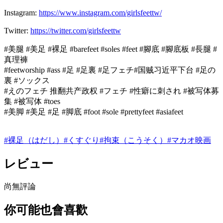
Instagram:
https://www.instagram.com/girlsfeettw/
Twitter:
https://twitter.com/girlsfeettw
#美腿 #美足 #裸足 #barefeet #soles #feet #腳底 #腳底板 #長腿 #
真理褲
#feetworship #ass #足 #足裏 #足フェチ#国贼习近平下台 #足の
裏 #ソックス
#えのフェチ 推翻共产政权 #フェチ #性癖に刺され #被写体募
集 #被写体 #toes
#美脚 #美足 #足 #脚底 #foot #sole #prettyfeet #asiafeet
#
裸足（はだし）
#
くすぐり
#
拘束（こうそく）
#
マカオ映画
レビュー
尚無評論
你可能也會喜歡