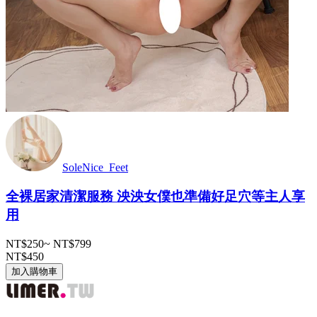
SoleNice_Feet
全裸居家清潔服務 泱泱女僕也準備好足穴等主人享
用
NT$250
~
NT$799
NT$450
加入購物車