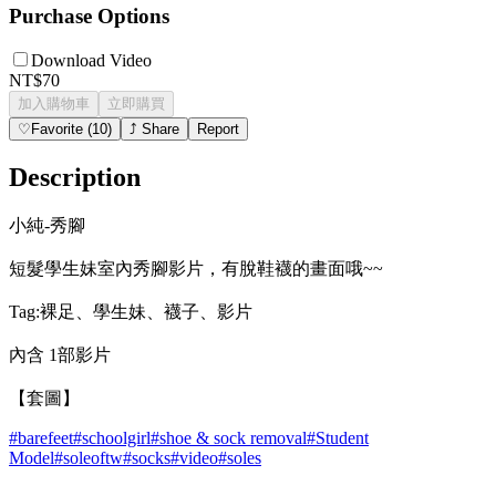
Purchase Options
Download Video
NT$70
加入購物車
立即購買
♡
Favorite
(
10
)
⤴
Share
Report
Description
小純-秀腳
短髮學生妹室內秀腳影片，有脫鞋襪的畫面哦~~
Tag:裸足、學生妹、襪子、影片
內含 1部影片
【套圖】
#
barefeet
#
schoolgirl
#
shoe & sock removal
#
Student
Model
#
soleoftw
#
socks
#
video
#
soles