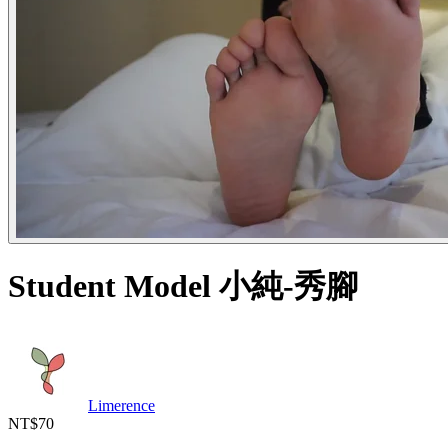
Student Model 小純-秀腳
Limerence
NT$70