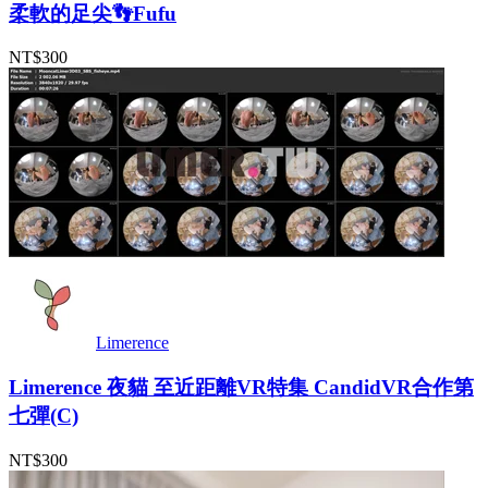
柔軟的足尖👣Fufu
NT$300
Limerence
Limerence 夜貓 至近距離VR特集 CandidVR合作第
七彈(C)
NT$300