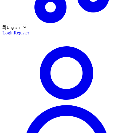
🌐
Login
Register