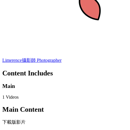
Limerence
攝影師 Photographer
Content Includes
Main
1 Videos
Main Content
下載版影片