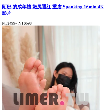
陌彤 的成年禮 嫩尻通紅 重虐 Spanking 16min 4K
影片
NT$499
~
NT$698