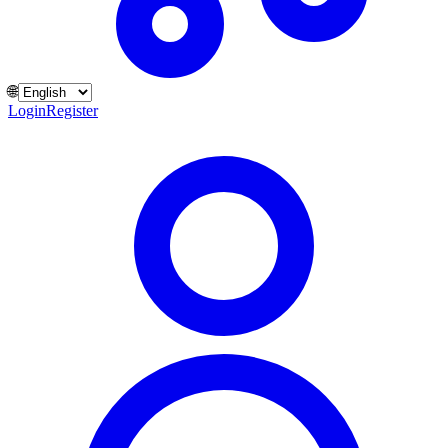
🌐
Login
Register