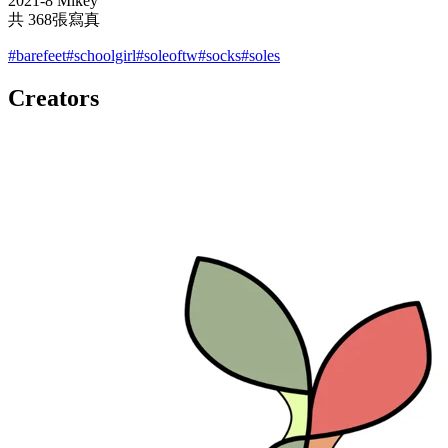
2021-8 Mikey
共 368張寫真
#
barefeet
#
schoolgirl
#
soleoftw
#
socks
#
soles
Creators