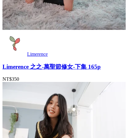
Limerence
Limerence 之之-萬聖節修女-下集 165p
NT$350