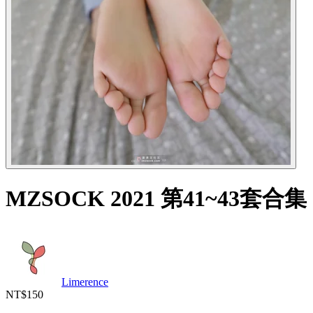
MZSOCK 2021 第41~43套合集
Limerence
NT$150