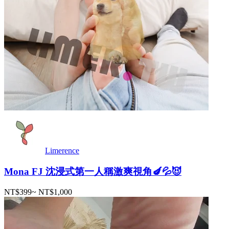
Limerence
Mona FJ 沈浸式第一人稱激爽視角🍆💦😈
NT$399
~
NT$1,000