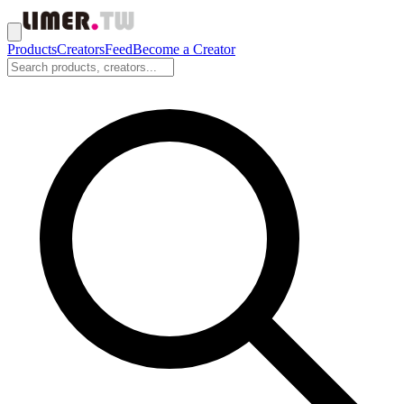
Products
Creators
Feed
Become a Creator