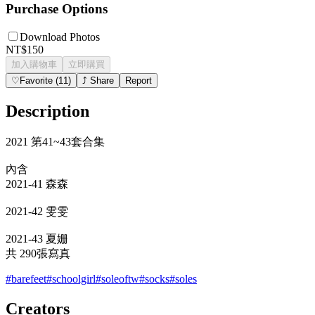
Purchase Options
Download Photos
NT$150
加入購物車
立即購買
♡
Favorite
(
11
)
⤴
Share
Report
Description
2021 第41~43套合集
內含
2021-41 森森
2021-42 雯雯
2021-43 夏姗
共 290張寫真
#
barefeet
#
schoolgirl
#
soleoftw
#
socks
#
soles
Creators