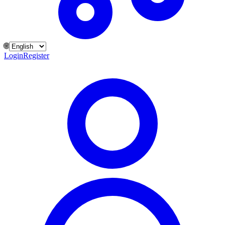
🌐
Login
Register