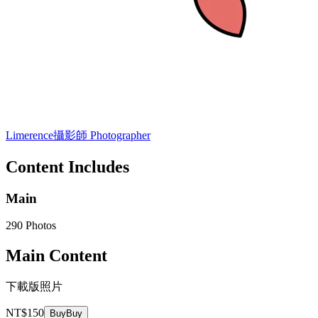
Limerence
攝影師 Photographer
Content Includes
Main
290 Photos
Main Content
下載版照片
NT$150
Buy
Buy