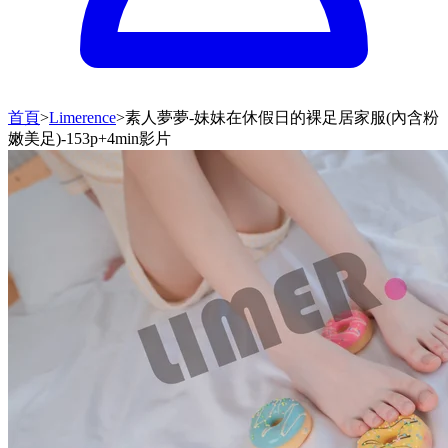
首頁
>
Limerence
>
素人夢夢-妹妹在休假日的裸足居家服(內含粉
嫩美足)-153p+4min影片