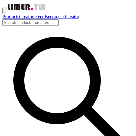
Products
Creators
Feed
Become a Creator