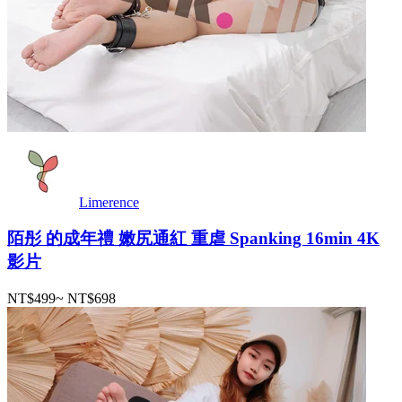
Limerence
陌彤 的成年禮 嫩尻通紅 重虐 Spanking 16min 4K
影片
NT$499
~
NT$698