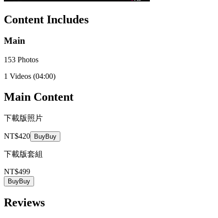
Content Includes
Main
153 Photos
1 Videos
(04:00)
Main Content
下載版照片
NT$420
Buy
Buy
下載版套組
NT$499
Buy
Buy
Reviews