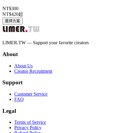
NT$300
NT$420
起
選擇方案
LIMER.TW — Support your favorite creators
About
About Us
Creator Recruitment
Support
Customer Service
FAQ
Legal
Terms of Service
Privacy Policy
Refund Policy