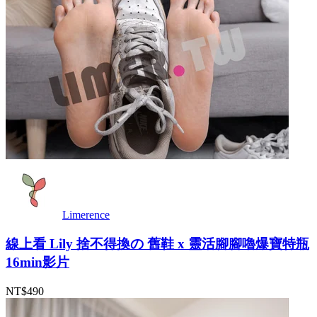
Limerence
線上看 Lily 捨不得換の 舊鞋 x 靈活腳腳嚕爆寶特瓶
16min影片
NT$490