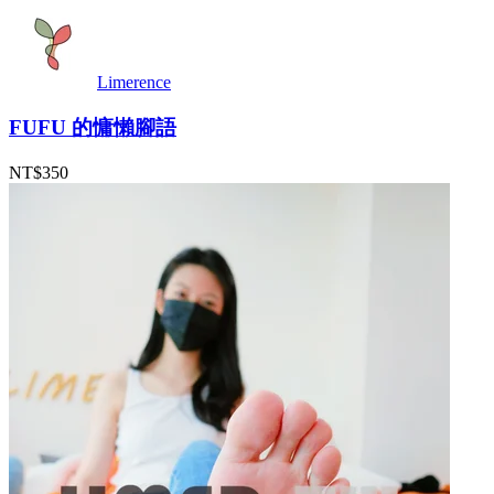
Limerence
FUFU 的慵懶腳語
NT$350