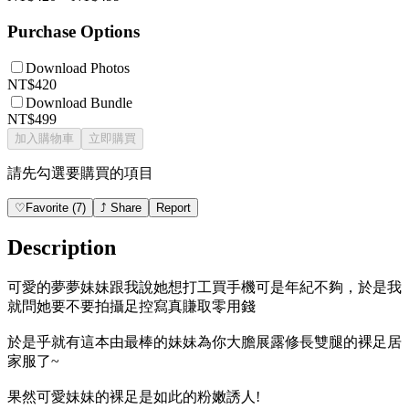
Purchase Options
Download Photos
NT$420
Download Bundle
NT$499
加入購物車
立即購買
請先勾選要購買的項目
♡
Favorite
(
7
)
⤴
Share
Report
Description
可愛的夢夢妹妹跟我說她想打工買手機可是年紀不夠，於是我
就問她要不要拍攝足控寫真賺取零用錢
於是乎就有這本由最棒的妹妹為你大膽展露修長雙腿的裸足居
家服了~
果然可愛妹妹的裸足是如此的粉嫩誘人!