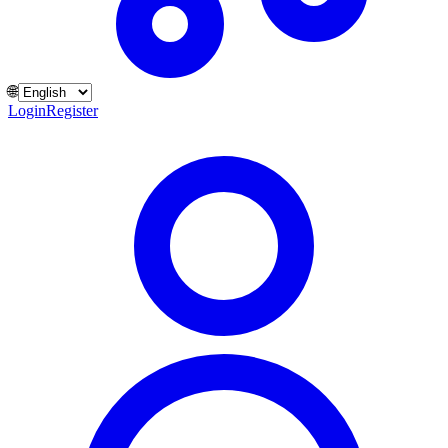
🌐
Login
Register