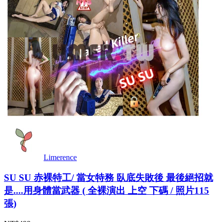
Limerence
SU SU 赤裸特工/ 當女特務 臥底失敗後 最後絕招就
是....用身體當武器 ( 全裸演出 上空 下碼 / 照片115
張)