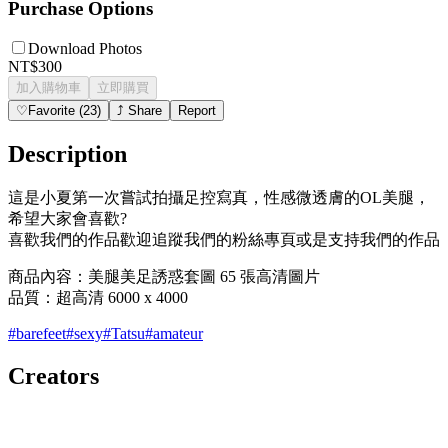
Purchase Options
Download Photos
NT$300
加入購物車
立即購買
♡
Favorite
(
23
)
⤴
Share
Report
Description
這是小夏第一次嘗試拍攝足控寫真，性感微透膚的OL美腿，
希望大家會喜歡?
喜歡我們的作品歡迎追蹤我們的粉絲專頁或是支持我們的作品
商品內容：美腿美足誘惑套圖 65 張高清圖片
品質：超高清 6000 x 4000
#
barefeet
#
sexy
#
Tatsu
#
amateur
Creators