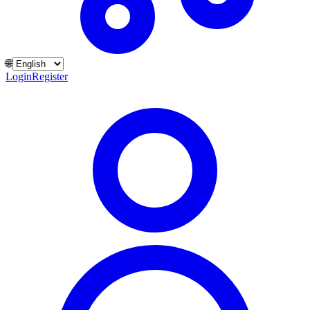
🌐
Login
Register