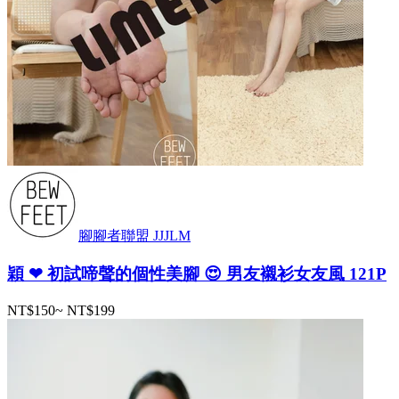
腳腳者聯盟 JJJLM
穎 ❤ 初試啼聲的個性美腳 😍 男友襯衫女友風 121P
NT$150
~
NT$199