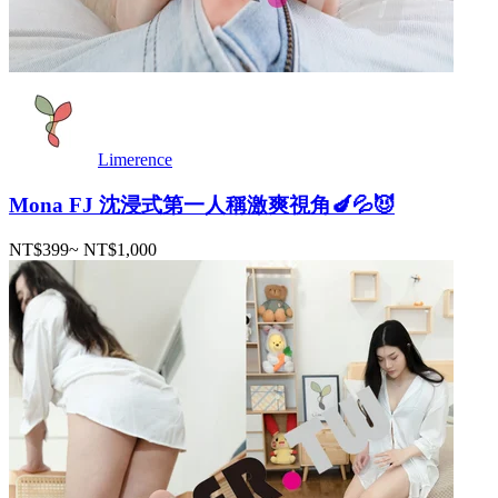
Limerence
Mona FJ 沈浸式第一人稱激爽視角🍆💦😈
NT$399
~
NT$1,000