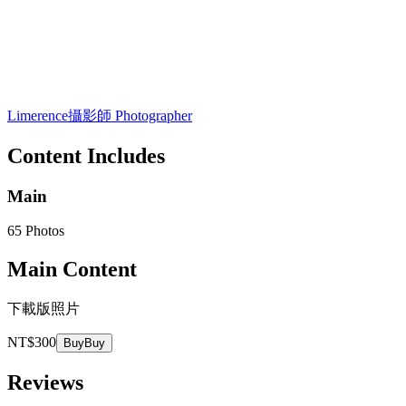
Limerence
攝影師 Photographer
Content Includes
Main
65 Photos
Main Content
下載版照片
NT$300
Buy
Buy
Reviews