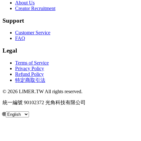
About Us
Creator Recruitment
Support
Customer Service
FAQ
Legal
Terms of Service
Privacy Policy
Refund Policy
特定商取引法
© 2026 LIMER.TW All rights reserved.
統一編號 90102372 光角科技有限公司
🌐