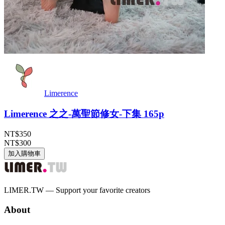
Limerence
Limerence 之之-萬聖節修女-下集 165p
NT$350
NT$300
加入購物車
LIMER.TW — Support your favorite creators
About