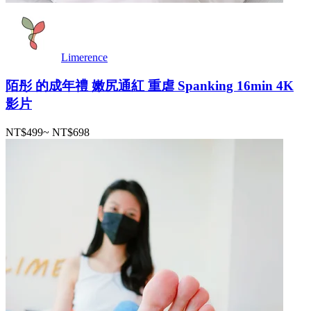
Limerence
陌彤 的成年禮 嫩尻通紅 重虐 Spanking 16min 4K
影片
NT$499
~
NT$698