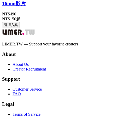
16min影片
NT$490
NT$150
起
選擇方案
LIMER.TW — Support your favorite creators
About
About Us
Creator Recruitment
Support
Customer Service
FAQ
Legal
Terms of Service