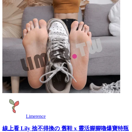
Limerence
線上看 Lily 捨不得換の 舊鞋 x 靈活腳腳嚕爆寶特瓶