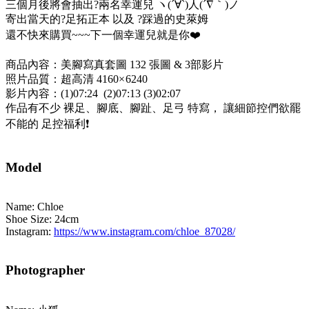
三個月後將會抽出?兩名幸運兒 ヽ(´∀`)人(´∇｀)ノ
寄出當天的?足拓正本 以及 ?踩過的史萊姆
還不快來購買~~~下一個幸運兒就是你❤️
商品內容：美腳寫真套圖 132 張圖 & 3部影片
照片品質：超高清 4160× 6240
影片內容：(1)07:24 (2)07:13 (3)02:07
作品有不少 裸足、腳底、腳趾、足弓 特寫， 讓細節控們欲罷
不能的 足控福利❗️
Model
Name: Chloe
Shoe Size: 24cm
Instagram:
https://www.instagram.com/chloe_87028/
Photographer