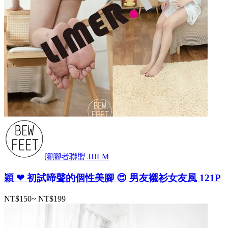
腳腳者聯盟 JJJLM
穎 ❤ 初試啼聲的個性美腳 😍 男友襯衫女友風 121P
NT$150
~
NT$199