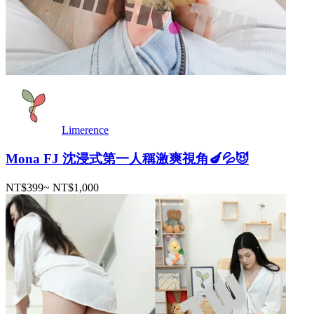
Limerence
Mona FJ 沈浸式第一人稱激爽視角🍆💦😈
NT$399
~
NT$1,000