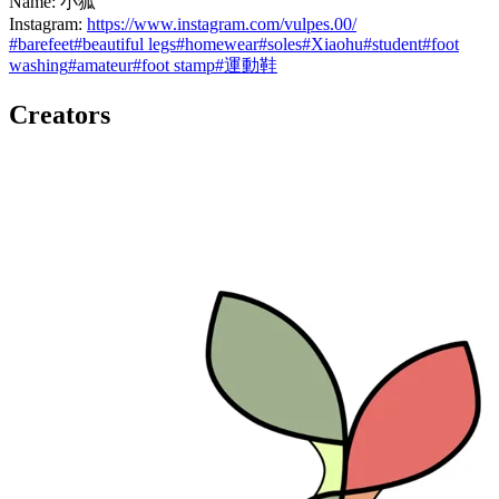
Name: 小狐
Instagram:
https://www.instagram.com/vulpes.00/
#
barefeet
#
beautiful legs
#
homewear
#
soles
#
Xiaohu
#
student
#
foot
washing
#
amateur
#
foot stamp
#
運動鞋
Creators