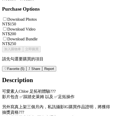
Purchase Options
Download Photos
NT$150
Download Video
NT$200
Download Bundle
NT$250
加入購物車
立即購買
請先勾選要購買的項目
♡
Favorite
(
5
)
⤴
Share
Report
Description
可愛素人Chloe 足拓初體驗???
影片包含 ✅踩踏史萊姆 以及 ✅足拓操作
另外寫真上架三個月內，私訊攝影IG購買作品證明，將獲得
抽獎資格???