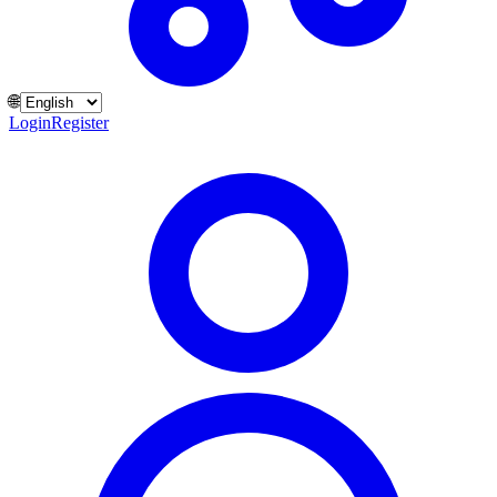
🌐
Login
Register