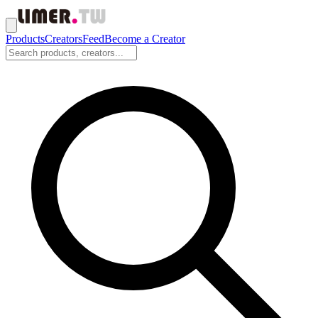
Products
Creators
Feed
Become a Creator