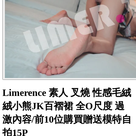
Limerence 素人 叉燒 性感毛絨
絨小熊JK百褶裙 全O尺度 過
激內容/前10位購買贈送模特自
拍15P