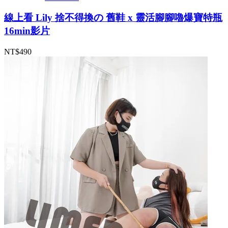
線上看 Lily 捨不得換の 舊鞋 x 靈活腳腳嚕爆寶特瓶
16min影片
NT$490