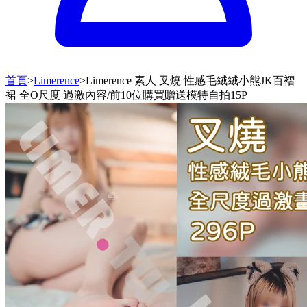
首頁
>
Limerence
>
Limerence 素人 叉燒 性感毛絨絨小熊JK百褶
裙 全O尺度 過激內容/前10位購買贈送模特自拍15P