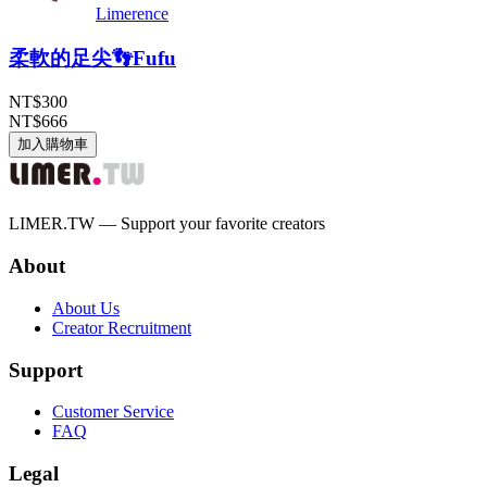
Limerence
柔軟的足尖👣Fufu
NT$300
NT$666
加入購物車
LIMER.TW — Support your favorite creators
About
About Us
Creator Recruitment
Support
Customer Service
FAQ
Legal