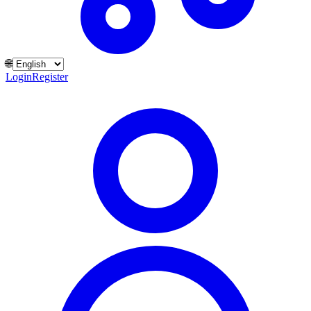
🌐
Login
Register