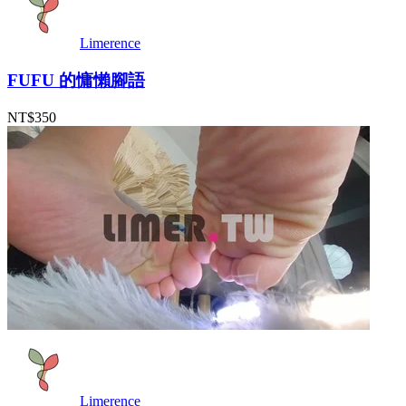
Limerence
FUFU 的慵懶腳語
NT$350
Limerence