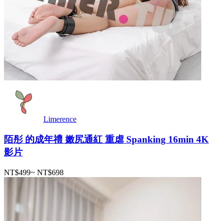
Limerence
陌彤 的成年禮 嫩尻通紅 重虐 Spanking 16min 4K
影片
NT$499
~
NT$698