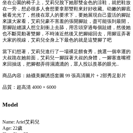
坐在公園的椅子上，艾莉兒脫下她那雙金色的涼鞋，就把鞋放
在一旁，想必很多人會想要拿那雙鞋來好好收藏。幼嫩的腳底
被看光光了，然後在眾人的要求下，要她展現自己靈活的腳趾
來讓大家看，艾莉兒豪不害羞的張開腳趾，盡可能張到最開，
那腳趾縫讓人想立刻衝上去舔，用舌頭穿過每個趾縫，然後她
也不斷晃動著雙腳，不時湊近然後又把腳縮回去，用腳逗弄著
大家的視線，艾莉兒全身上下最色的就是這雙腳了吧
當下幻想著，艾莉兒進行了一場裸足餵食秀，挑選一個幸運的
大叔跪在她前面，艾莉兒一腳踩著大叔的身體，一腳塞進嘴裡
來回抽送，把腳都弄得濕漉漉的，眾人投以羨慕的眼光..
商品內容：絲襪美腳誘惑套圖 99 張高清圖片 + 2部秀足影片
品質：超高清 4000 × 6000
Model
Name: Ariel艾莉兒
Age: 22歲