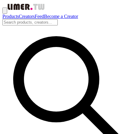
Products
Creators
Feed
Become a Creator