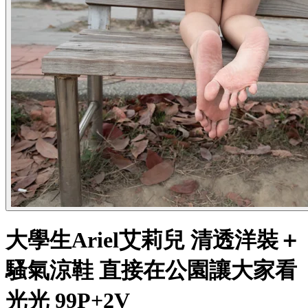
大學生Ariel艾莉兒 清透洋裝＋
騷氣涼鞋 直接在公園讓大家看
光光 99P+2V