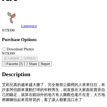
Limerence
NT$390
Purchase Options
Download Photos
NT$390
加入購物車
立即購買
♡
Favorite
(
7
)
⤴
Share
Report
Description
艾莉兒真的越來越大膽了，完全無視公園裡的人來來往往，有
許多阿伯跟來運動打球的年輕男生，就直接在大家面前賣弄自
己的騷足，就算在鏡頭外的地方有人圍觀也毫不在意，大方地
將腳腳抬起來晃呀晃的，看了讓人都要流口水了