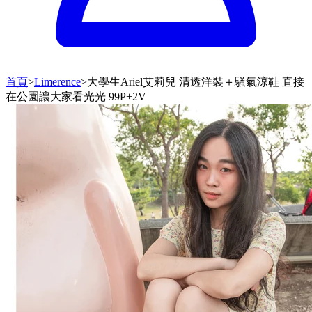
首頁
>
Limerence
>
大學生Ariel艾莉兒 清透洋裝＋騷氣涼鞋 直接
在公園讓大家看光光 99P+2V