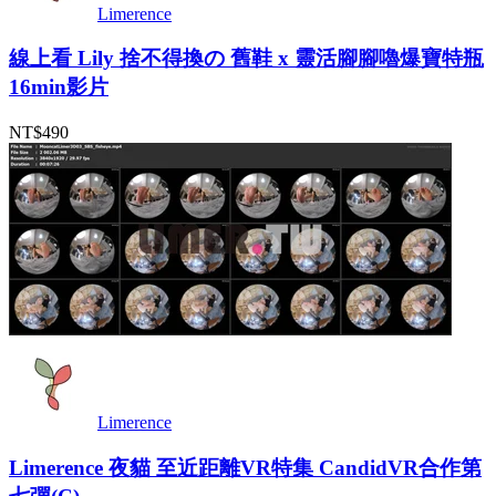
Limerence
線上看 Lily 捨不得換の 舊鞋 x 靈活腳腳嚕爆寶特瓶
16min影片
NT$490
Limerence
Limerence 夜貓 至近距離VR特集 CandidVR合作第