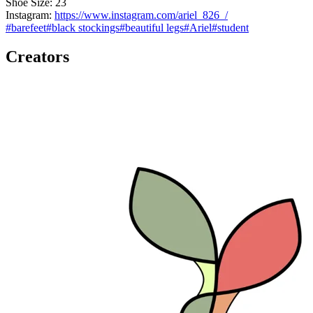
Shoe Size: 23
Instagram:
https://www.instagram.com/ariel_826_/
#
barefeet
#
black stockings
#
beautiful legs
#
Ariel
#
student
Creators