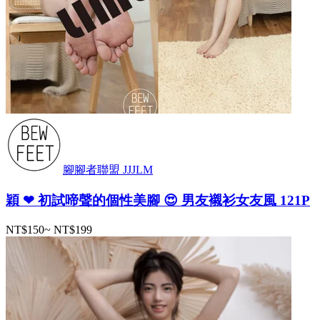
腳腳者聯盟 JJJLM
穎 ❤ 初試啼聲的個性美腳 😍 男友襯衫女友風 121P
NT$150
~
NT$199