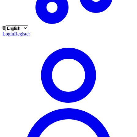
🌐
Login
Register