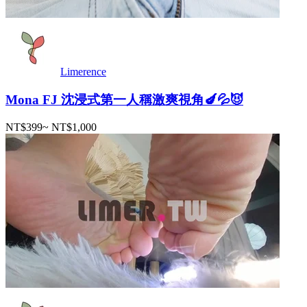
Limerence
Mona FJ 沈浸式第一人稱激爽視角🍆💦😈
NT$399
~
NT$1,000