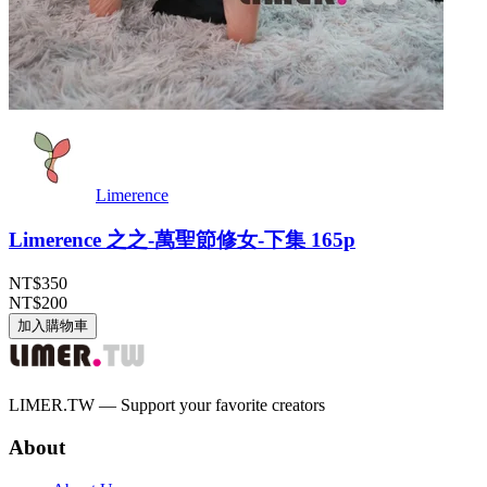
Limerence
Limerence 之之-萬聖節修女-下集 165p
NT$350
NT$200
加入購物車
LIMER.TW — Support your favorite creators
About