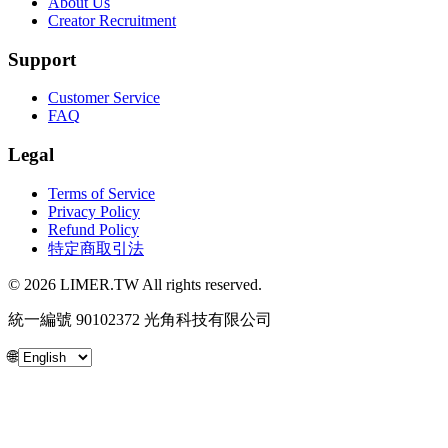
About Us
Creator Recruitment
Support
Customer Service
FAQ
Legal
Terms of Service
Privacy Policy
Refund Policy
特定商取引法
© 2026 LIMER.TW All rights reserved.
統一編號 90102372 光角科技有限公司
🌐