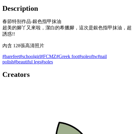
Description
春節特别作品-銀色指甲抹油
超美的腳丫又來啦，潔白的希臘腳，這次是銀色指甲抹油，超
誘惑!!
內含 128張高清照片
#
barefeet
#
schoolgirl
#
FCMZ
#
Greek foot
#
soleoftw
#
nail
polish
#
beautiful legs
#
soles
Creators