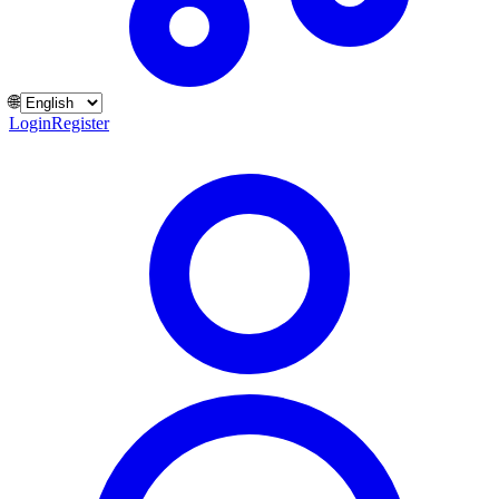
🌐
Login
Register