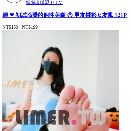
腳腳者聯盟 JJJLM
穎 ❤ 初試啼聲的個性美腳 😍 男友襯衫女友風 121P
NT$150
~
NT$199