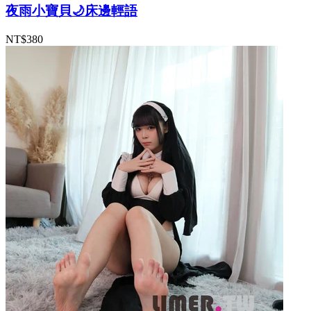
夜雨小寶貝🌙床邊輕語
NT$380