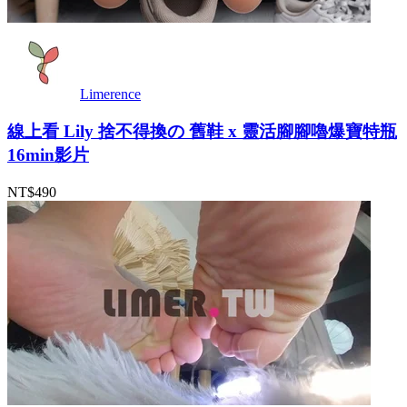
Limerence
線上看 Lily 捨不得換の 舊鞋 x 靈活腳腳嚕爆寶特瓶
16min影片
NT$490