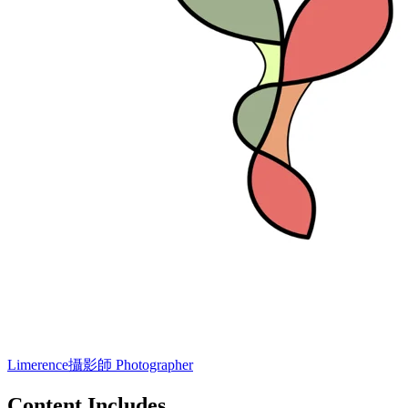
Limerence
攝影師 Photographer
Content Includes