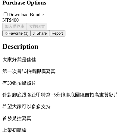
Purchase Options
Download Bundle
NT$400
加入購物車
立即購買
♡
Favorite
(
3
)
⤴
Share
Report
Description
大家好我是佳佳
第一次嘗試拍攝腳底寫真
有30張拍攝照片
針對腳底跟腳趾甲特寫+5分鐘腳底圍繞自拍高畫質影片
希望大家可以多多支持
首發足控寫真
上架初體驗