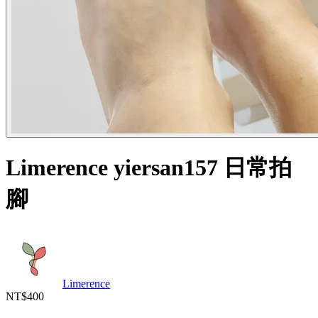
Limerence yiersan157 日常拍
腳
Limerence
NT$400