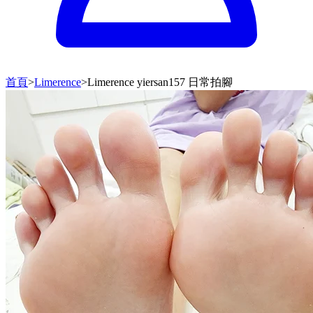
首頁
>
Limerence
>
Limerence yiersan157 日常拍腳