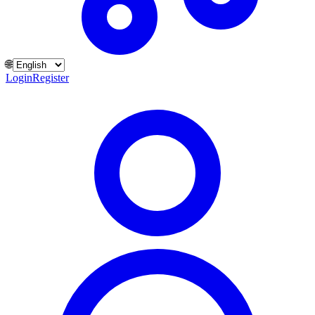
🌐
Login
Register