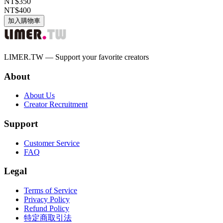
NT$350
NT$400
加入購物車
LIMER.TW — Support your favorite creators
About
About Us
Creator Recruitment
Support
Customer Service
FAQ
Legal
Terms of Service
Privacy Policy
Refund Policy
特定商取引法