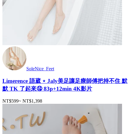
SoleNice_Feet
Limerence 語葳 ⋆ Jaly美足讓足療師傅把持不住 默
默 TK 了起來🤤 83p+12min 4K影片
NT$599
~
NT$1,398