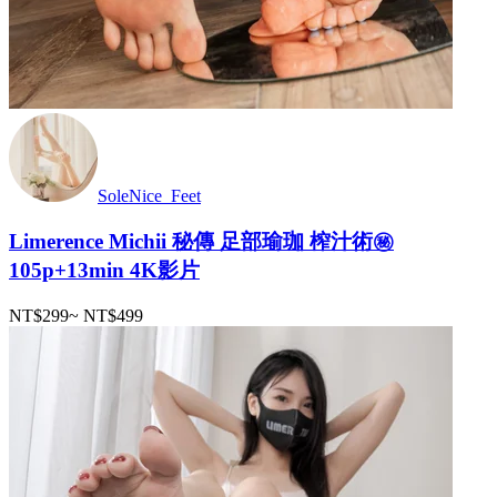
SoleNice_Feet
Limerence Michii 秘傳 足部瑜珈 榨汁術㊙️
105p+13min 4K影片
NT$299
~
NT$499