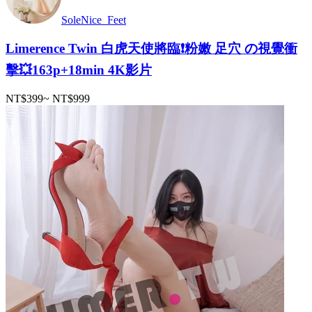
SoleNice_Feet
Limerence Twin 白虎天使將臨❗️粉嫩 足穴 の視覺衝
擊💥163p+18min 4K影片
NT$399
~
NT$999