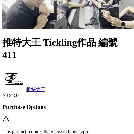
推特大王 Tickling作品 編號
411
推特大王
NT$460
Purchase Options
This product requires the Shenzao Player app