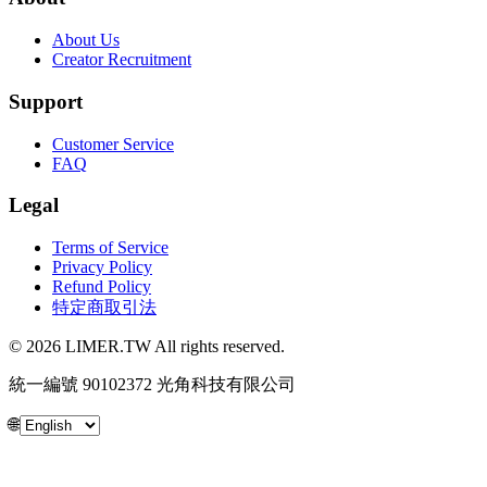
About Us
Creator Recruitment
Support
Customer Service
FAQ
Legal
Terms of Service
Privacy Policy
Refund Policy
特定商取引法
© 2026 LIMER.TW All rights reserved.
統一編號 90102372 光角科技有限公司
🌐