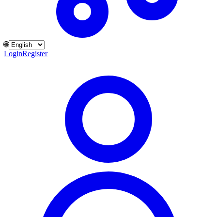
🌐
Login
Register