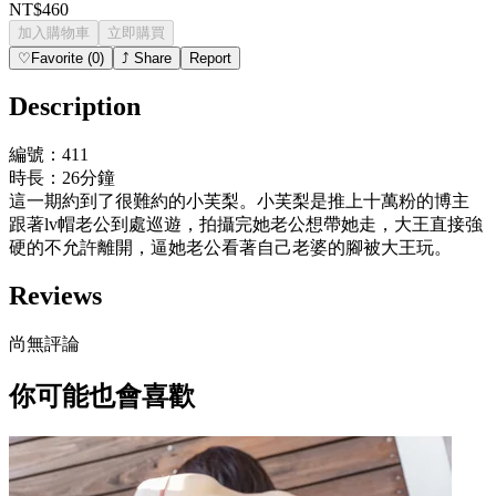
NT$460
加入購物車
立即購買
♡
Favorite
(
0
)
⤴
Share
Report
Description
編號：411
時長：26分鐘
這一期約到了很難約的小芙梨。小芙梨是推上十萬粉的博主
跟著lv帽老公到處巡遊，拍攝完她老公想帶她走，大王直接強
硬的不允許離開，逼她老公看著自己老婆的腳被大王玩。
Reviews
尚無評論
你可能也會喜歡