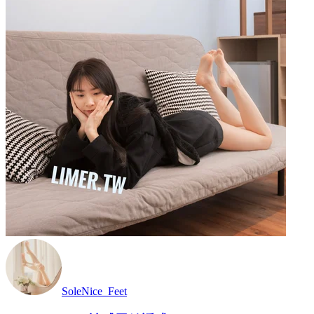
SoleNice_Feet