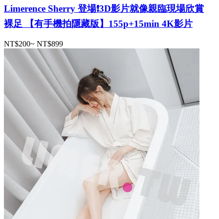
Limerence Sherry 登場❗️3D影片就像親臨現場欣賞
裸足 【有手機拍隱藏版】155p+15min 4K影片
NT$200
~
NT$899