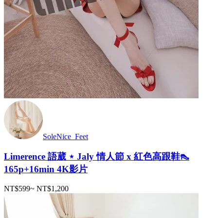
SoleNice_Feet
Limerence 語葳 ⋆ Jaly 情人節 x 紅色高跟鞋👠
165p+16min 4K影片
NT$599
~
NT$1,200