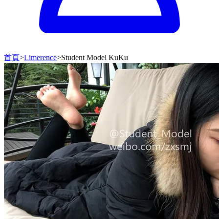
首頁
>
Limerence
>
Student Model KuKu