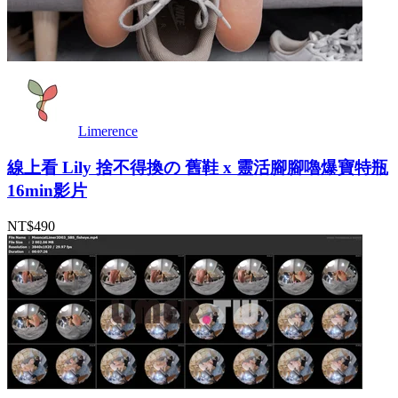
Limerence
線上看 Lily 捨不得換の 舊鞋 x 靈活腳腳嚕爆寶特瓶
16min影片
NT$490