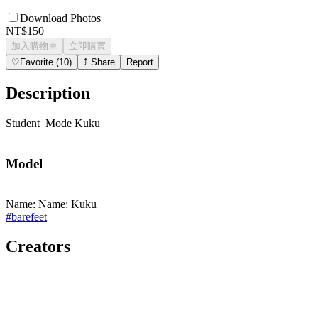
Download Photos
NT$150
加入購物車
立即購買
♡
Favorite
(
10
)
⤴
Share
Report
Description
Student_Mode Kuku
Model
Name: Name: Kuku
#
barefeet
Creators