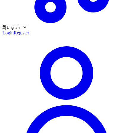
🌐
Login
Register