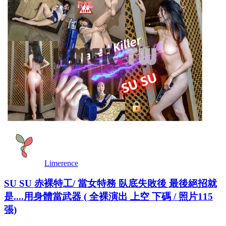
Limerence
SU SU 赤裸特工/ 當女特務 臥底失敗後 最後絕招就
是....用身體當武器 ( 全裸演出 上空 下碼 / 照片115
張)