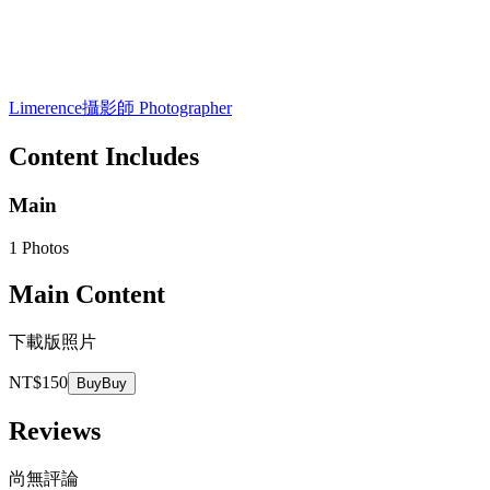
Limerence
攝影師 Photographer
Content Includes
Main
1 Photos
Main Content
下載版照片
NT$150
Buy
Buy
Reviews
尚無評論