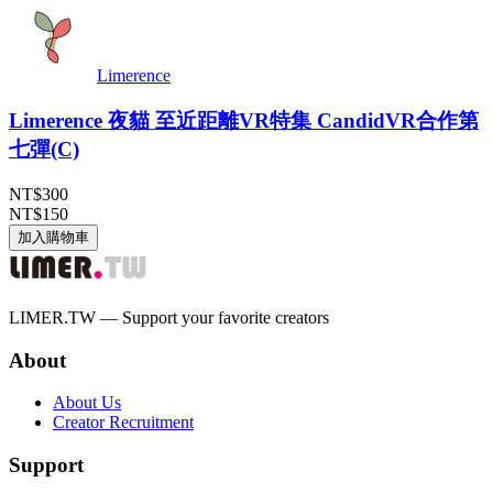
Limerence
Limerence 夜貓 至近距離VR特集 CandidVR合作第
七彈(C)
NT$300
NT$150
加入購物車
LIMER.TW — Support your favorite creators
About
About Us
Creator Recruitment
Support