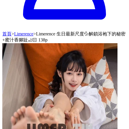
首頁
>
Limerence
>
Limerence 生日最新尺度💦解鎖浴袍下的秘密
+蜜汁香腳趾🦶🏻 138p