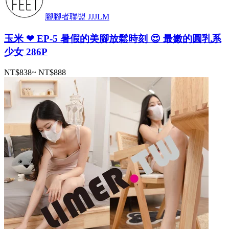
腳腳者聯盟 JJJLM
玉米 ❤ EP-5 暑假的美腳放鬆時刻 😍 最嫩的圓乳系
少女 286P
NT$838
~
NT$888