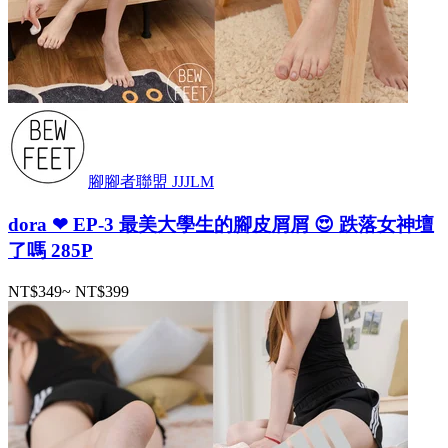
腳腳者聯盟 JJJLM
dora ❤ EP-3 最美大學生的腳皮屑屑 😍 跌落女神壇
了嗎 285P
NT$349
~
NT$399