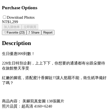
Purchase Options
Download Photos
NT$1,299
加入購物車
立即購買
♡
Favorite
(
23
)
⤴
Share
Report
Description
生日優惠999到數！
228生日特別企劃，上上下下，你想要的通通都有㊙️跟朵樂待
在旅館整天享受
紅嫩的腳底，搭配蜜汁香腳趾??讓人慾罷不能，衛生紙準備好
了嗎？
商品內容： 美腳寫真套圖 138張圖片
照片品質：超高清 4160× 6240