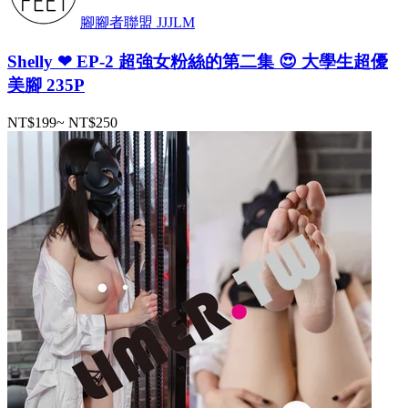
腳腳者聯盟 JJJLM
Shelly ❤ EP-2 超強女粉絲的第二集 😍 大學生超優
美腳 235P
NT$199
~
NT$250