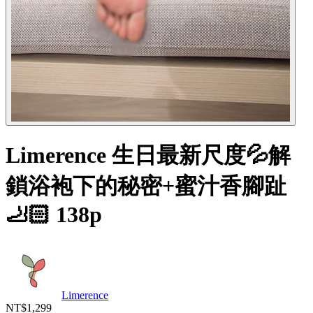
Limerence 生日最新尺度💦解
鎖浴袍下的秘密+蜜汁香腳趾
🦶🏻 138p
Limerence
NT$1,299