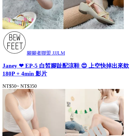
腳腳者聯盟 JJJLM
Janey ❤ EP-5 白皙腳趾配涼鞋 😍 上空快掉出來欸
180P + 4min 影片
NT$50
~
NT$350