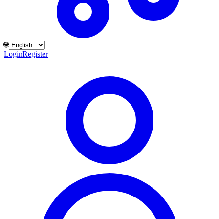
🌐
Login
Register