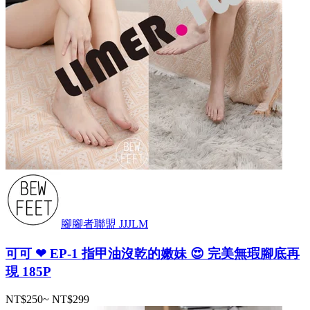
腳腳者聯盟 JJJLM
可可 ❤ EP-1 指甲油沒乾的嫩妹 😍 完美無瑕腳底再
現 185P
NT$250
~
NT$299