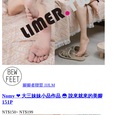
腳腳者聯盟 JJJLM
Nomy ❤ 大三妹妹小品作品 😳 說來就來的美腳
151P
NT$150
~
NT$199