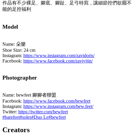
作品有不少裸足、腳底、腳趾、足弓特寫，讓細節控們欲罷不
能的足控福利
Model
Name: 朵樂
Shoe Size: 24 cm
Instagram:
https://www.instagram.com/zavidoris/
Facebook:
https://www.facebook.com/zaviyijin/
Photographer
Name: bewfeet 腳腳者聯盟
Facebook:
https://www.facebook.com/bewfeet
Instagram:
https://www.instagram.com/bew.feet/
Twitter:
https://twitter.com/bewfeet
#
barefeet
#
soles
#
Duo Le
#
bewfeet
Creators