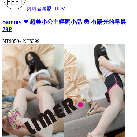
腳腳者聯盟 JJJLM
Sammy ❤ 超美小公主輕鬆小品 😳 有陽光的早晨
79P
NT$350
~
NT$399