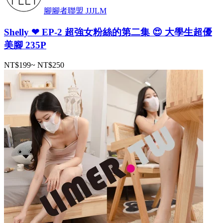
腳腳者聯盟 JJJLM
Shelly ❤ EP-2 超強女粉絲的第二集 😍 大學生超優
美腳 235P
NT$199
~
NT$250