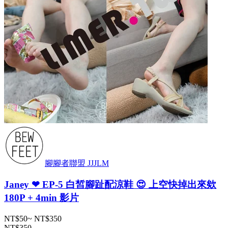
腳腳者聯盟 JJJLM
Janey ❤ EP-5 白皙腳趾配涼鞋 😍 上空快掉出來欸
180P + 4min 影片
NT$50
~
NT$350
NT$350