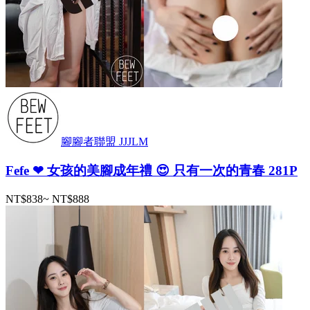
腳腳者聯盟 JJJLM
Fefe ❤ 女孩的美腳成年禮 😍 只有一次的青春 281P
NT$838
~
NT$888