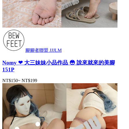
腳腳者聯盟 JJJLM
Nomy ❤ 大三妹妹小品作品 😳 說來就來的美腳
151P
NT$150
~
NT$199