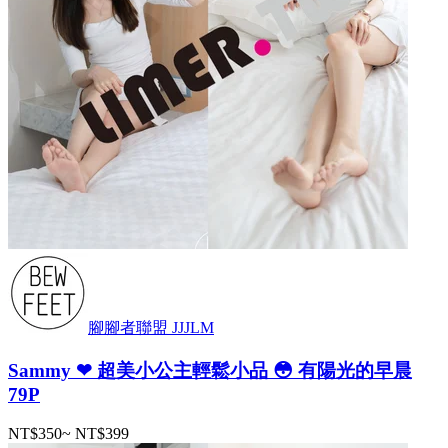
腳腳者聯盟 JJJLM
Sammy ❤ 超美小公主輕鬆小品 😳 有陽光的早晨
79P
NT$350
~
NT$399