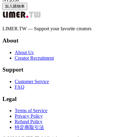
加入購物車
LIMER.TW — Support your favorite creators
About
About Us
Creator Recruitment
Support
Customer Service
FAQ
Legal
Terms of Service
Privacy Policy
Refund Policy
特定商取引法