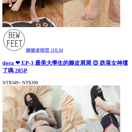
腳腳者聯盟 JJJLM
dora ❤ EP-3 最美大學生的腳皮屑屑 😍 跌落女神壇
了嗎 285P
NT$349
~
NT$399