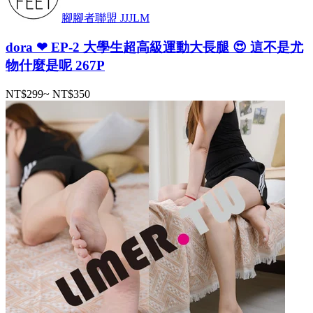
腳腳者聯盟 JJJLM
dora ❤ EP-2 大學生超高級運動大長腿 😍 這不是尤
物什麼是呢 267P
NT$299
~
NT$350