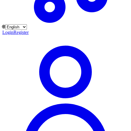
🌐
Login
Register