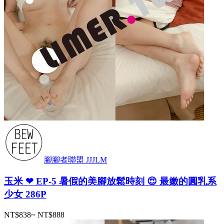
腳腳者聯盟 JJJLM
玉米 ❤ EP-5 暑假的美腳放鬆時刻 😍 最嫩的圓乳系
少女 286P
NT$838
~
NT$888