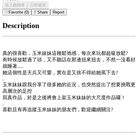
加入購物車
立即購買
♡
Favorite
(
0
)
⤴
Share
Report
Description
真的很喜歡，玉米妹妹這種鬆弛感，每次來玩都超級放鬆?
有時候放鬆過了頭，又不聽話在那邊扭來扭去，不然一沒看好
就睡著.....
她這個性是天兵又可愛，實在是又捨不得給她罵下去?
.
玉米妹妹跟我分享了很多她的近況，也突然提出了想要挑戰更
高層次的足控
寫真作品，於是之後將會上架玉米妹妹的大尺度作品囉！
.
喜歡且有再追蹤玉米妹妹的朋友們，歡迎繼續關注?