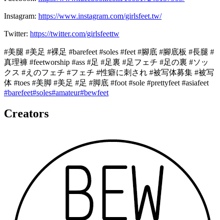
Instagram:
https://www.instagram.com/girlsfeet.tw/
Twitter:
https://twitter.com/girlsfeettw
#美腿 #美足 #裸足 #barefeet #soles #feet #腳底 #腳底板 #長腿 #
真理褲 #feetworship #ass #足 #足裏 #足フェチ #足の裏 #ソッ
クス #えのフェチ #フェチ #性癖に刺され #被写体募集 #被写
体 #toes #美脚 #美足 #足 #脚底 #foot #sole #prettyfeet #asiafeet
#
barefeet
#
soles
#
amateur
#
bewfeet
Creators