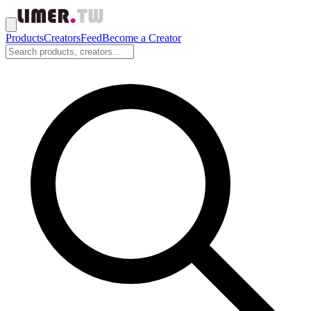
Products
Creators
Feed
Become a Creator