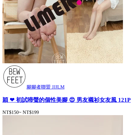
腳腳者聯盟 JJJLM
穎 ❤ 初試啼聲的個性美腳 😍 男友襯衫女友風 121P
NT$150
~
NT$199