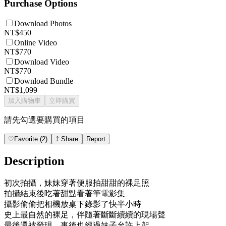
Purchase Options
Download Photos
NT$450
Online Video
NT$770
Download Video
NT$770
Download Bundle
NT$1,099
加入購物車
立即購買
請先勾選要購買的項目
♡
Favorite
(
2
)
⤴
Share
Report
Description
初次拍攝，妹妹穿著便服拍甜甜的裸足照
拍攝結束後吃著甜點看著筆電影集
攝影偷偷把相機放桌下錄影了快半小時
史上最自然的裸足，伴隨著斷斷續續的現場聲
最後還被發現，事後也經過妹子允許上架。