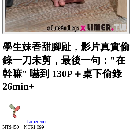
學生妹香甜腳趾，影片真實偷
錄一刀未剪，最後一句："在
幹嘛" 嚇到 130P＋桌下偷錄
26min+
Limerence
NT$450 – NT$1,099