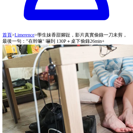
首頁
>
Limerence
>
學生妹香甜腳趾，影片真實偷錄一刀未剪，
最後一句："在幹嘛" 嚇到 130P＋桌下偷錄26min+