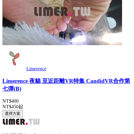
Limerence
Limerence 夜貓 至近距離VR特集 CandidVR合作第
七彈(B)
NT$400
NT$450
起
選擇方案