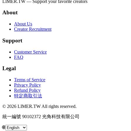
LIMER.TW — Support your favorite creators
About
About Us
Creator Recruitment
Support
Customer Service
FAQ
Legal
Terms of Service
Privacy Policy
Refund Policy
特定商取引法
© 2026 LIMER.TW All rights reserved.
統一編號 90102372 光角科技有限公司
🌐