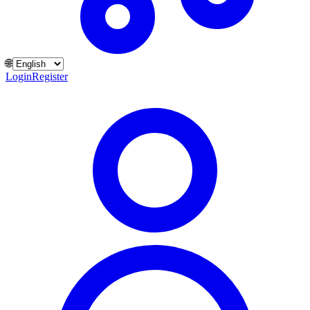
🌐
Login
Register