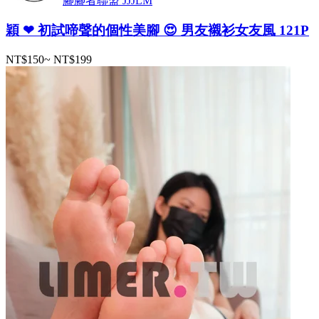
腳腳者聯盟 JJJLM
穎 ❤ 初試啼聲的個性美腳 😍 男友襯衫女友風 121P
NT$150
~
NT$199