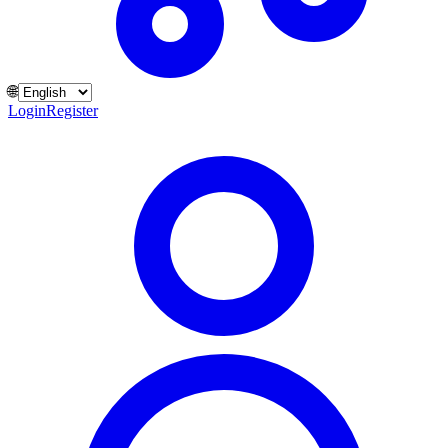
🌐
Login
Register