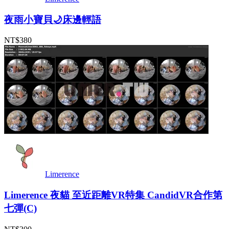
夜雨小寶貝🌙床邊輕語
NT$380
Limerence
Limerence 夜貓 至近距離VR特集 CandidVR合作第
七彈(C)