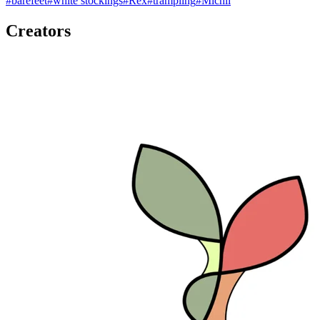
#
barefeet
#
white stockings
#
Rex
#
trampling
#
Michii
Creators