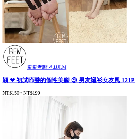
腳腳者聯盟 JJJLM
穎 ❤ 初試啼聲的個性美腳 😍 男友襯衫女友風 121P
NT$150
~
NT$199