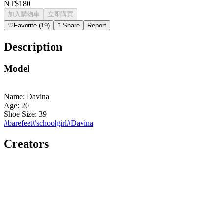
NT$180
加入購物車
立即購買
♡
Favorite
(
19
)
⤴
Share
Report
Description
Model
Name: Davina
Age: 20
Shoe Size: 39
#
barefeet
#
schoolgirl
#
Davina
Creators