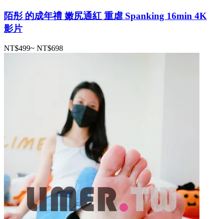
陌彤 的成年禮 嫩尻通紅 重虐 Spanking 16min 4K
影片
NT$499
~
NT$698