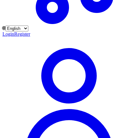
🌐
Login
Register