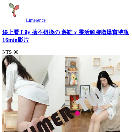
Limerence
線上看 Lily 捨不得換の 舊鞋 x 靈活腳腳嚕爆寶特瓶
16min影片
NT$490