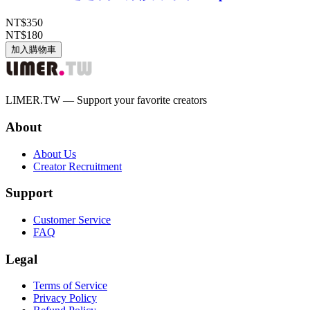
NT$350
NT$180
加入購物車
LIMER.TW — Support your favorite creators
About
About Us
Creator Recruitment
Support
Customer Service
FAQ
Legal
Terms of Service
Privacy Policy