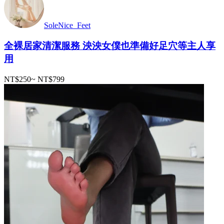
SoleNice_Feet
全裸居家清潔服務 泱泱女僕也準備好足穴等主人享
用
NT$250
~
NT$799