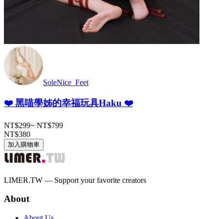
SoleNice_Feet
❤️ 黑喵學姊的幸福玩具Haku ❤️
NT$299
~
NT$799
NT$380
加入購物車
LIMER.TW — Support your favorite creators
About
About Us