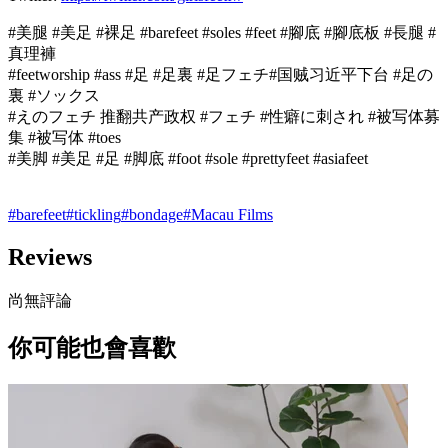
#美腿 #美足 #裸足 #barefeet #soles #feet #腳底 #腳底板 #長腿 #
真理褲
#feetworship #ass #足 #足裏 #足フェチ#国贼习近平下台 #足の
裏 #ソックス
#えのフェチ 推翻共产政权 #フェチ #性癖に刺され #被写体募
集 #被写体 #toes
#美脚 #美足 #足 #脚底 #foot #sole #prettyfeet #asiafeet
#
barefeet
#
tickling
#
bondage
#
Macau Films
Reviews
尚無評論
你可能也會喜歡