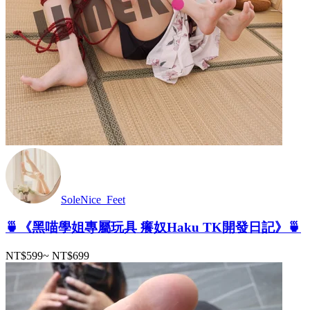
SoleNice_Feet
🍵《黑喵學姐專屬玩具 癢奴Haku TK開發日記》🍵
NT$599
~
NT$699