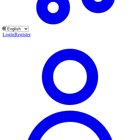
🌐
Login
Register