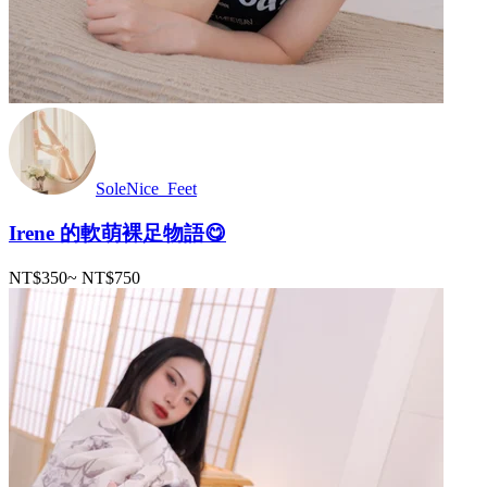
SoleNice_Feet
Irene 的軟萌裸足物語😋
NT$350
~
NT$750