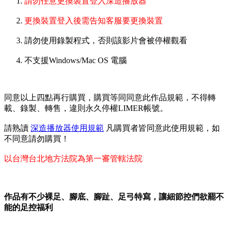
請勿任意更換裝置登入深造播放器
更換裝置登入後需告知客服要更換裝置
請勿使用錄製程式，否則該影片會被停權觀看
不支援Windows/Mac OS 電腦
同意以上四點再行購買，購買等同同意此作品規範，不得轉
載、錄製、轉售，違則永久停權LIMER帳號。
請熟讀
深造播放器使用規範
凡購買者皆同意此使用規範，如
不同意請勿購買！
以台灣台北地方法院為第一審管轄法院
作品有不少裸足、腳底、腳趾、足弓特寫，讓細節控們欲罷不
能的足控福利