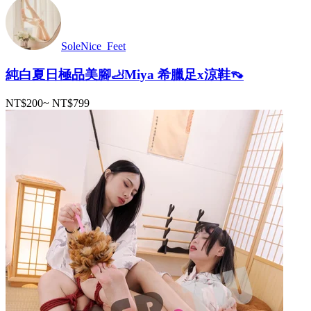
SoleNice_Feet
純白夏日極品美腳🦶Miya 希臘足x涼鞋👡
NT$200
~
NT$799