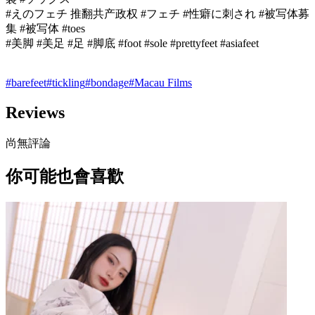
#えのフェチ 推翻共产政权 #フェチ #性癖に刺され #被写体募
集 #被写体 #toes
#美脚 #美足 #足 #脚底 #foot #sole #prettyfeet #asiafeet
#
barefeet
#
tickling
#
bondage
#
Macau Films
Reviews
尚無評論
你可能也會喜歡