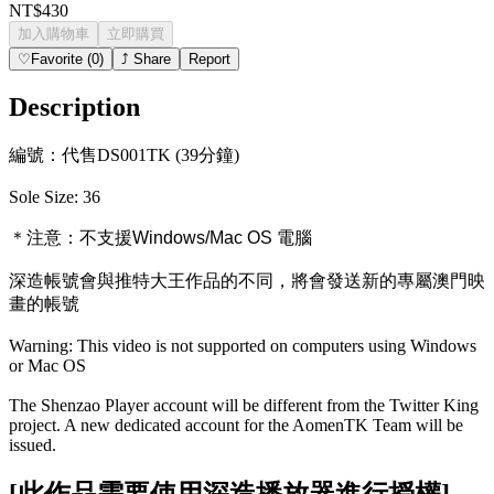
NT$430
加入購物車
立即購買
♡
Favorite
(
0
)
⤴
Share
Report
Description
編號：代售DS001TK (39分鐘)
Sole Size: 36
＊注意：
不支援Windows/Mac OS 電腦
深造帳號會與推特大王作品的不同，將會發送新的專屬澳門映
畫的帳號
Warning: This video is not supported on computers using Windows
or Mac OS
The Shenzao Player account will be different from the Twitter King
project. A new dedicated account for the AomenTK Team will be
issued.