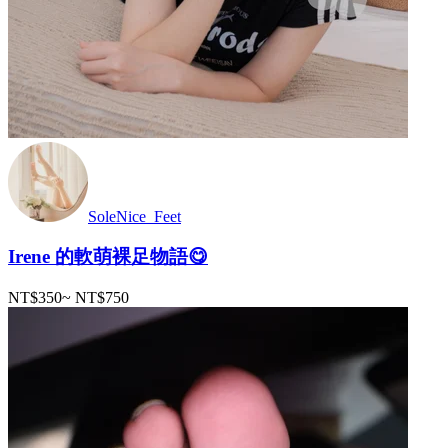
SoleNice_Feet
Irene 的軟萌裸足物語😋
NT$350
~
NT$750