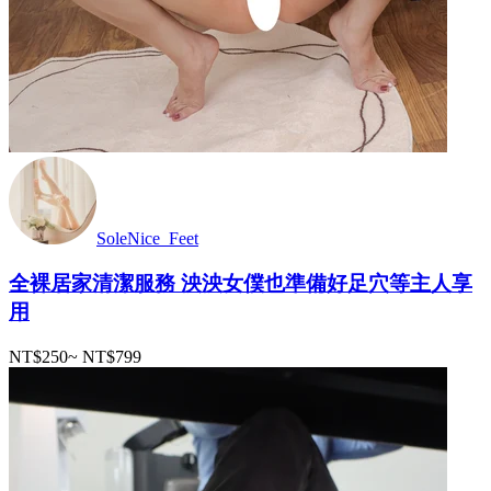
SoleNice_Feet
全裸居家清潔服務 泱泱女僕也準備好足穴等主人享
用
NT$250
~
NT$799