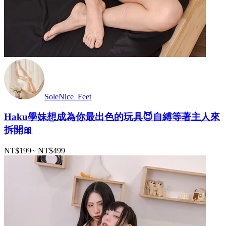
SoleNice_Feet
Haku學妹想成為你最出色的玩具😈自縛等著主人來
拆開🎀
NT$199
~
NT$499