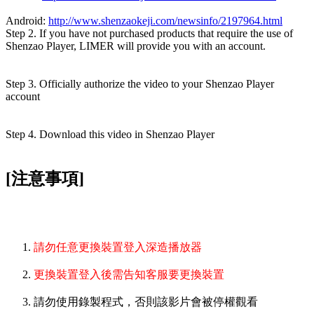
Android:
http://www.shenzaokeji.com/newsinfo/2197964.html
Step 2. If you have not purchased products that require the use of
Shenzao Player, LIMER will provide you with an account.
Step 3. Officially authorize the video to your Shenzao Player
account
Step 4. Download this video in Shenzao Player
[注意事項]
請勿任意更換裝置登入深造播放器
更換裝置登入後需告知客服要更換裝置
請勿使用錄製程式，否則該影片會被停權觀看