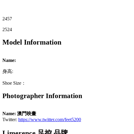
2457
2524
Model Information
Name:
身高:
Shoe Size：
Photographer Information
Name: 澳門映畫
Twitter:
https://www.twitter.com/feet5200
Limerence 足控 品牌