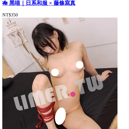
🎋 黑喵｜日系和服 × 藤條寫真
NT$350