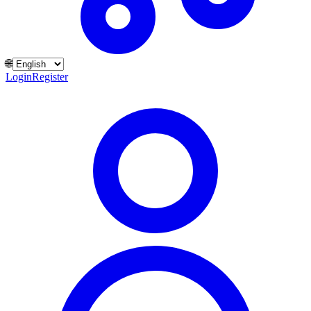
🌐
Login
Register