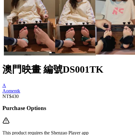
澳門映畫 編號DS001TK
A
Aomentk
NT$430
Purchase Options
This product requires the Shenzao Player app