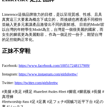
Limerence這個品牌致力的目標，是以呈現質感、性感、且具
真實這三大要素為概念下成立的， 而後續也將透過不同模特
並融入更多元素讓產品激發出不同的新鮮感。 目前的Model皆
以台灣的年輕學生Model為主，台灣是一個很美麗的國家，而
女生的腳底更為美麗動容， 作為一個足控一份子，期望台灣
的足控能夠正常化。
正妹不穿鞋
Facebook:
https://www.facebook.com/100517248157909/
Instagram:
https://www.instagram.com/girlsfeettw/
Twitter:
https://twitter.com/girlsfeettw
#美腿 #美足 #裸足 #barefeet #soles #feet #腳底 #腳底板 #長腿 #
真理褲
#feetworship #ass #足 #足裏 #足フェチ#国贼习近平下台 #足の
裏 #ソックス