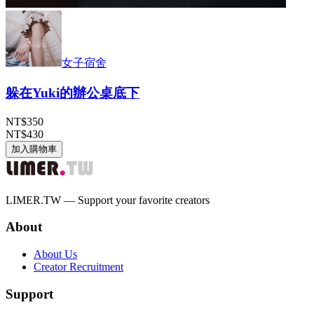
女子宿舍
躲在Yuki的辦公桌底下
NT$350
NT$430
加入購物車
LIMER.TW — Support your favorite creators
About
About Us
Creator Recruitment
Support