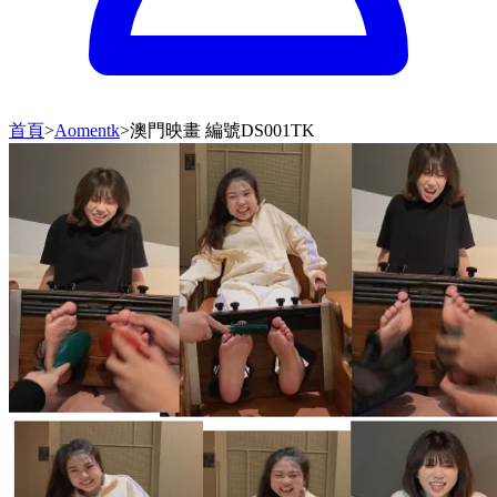
首頁
>
Aomentk
>
澳門映畫 編號DS001TK