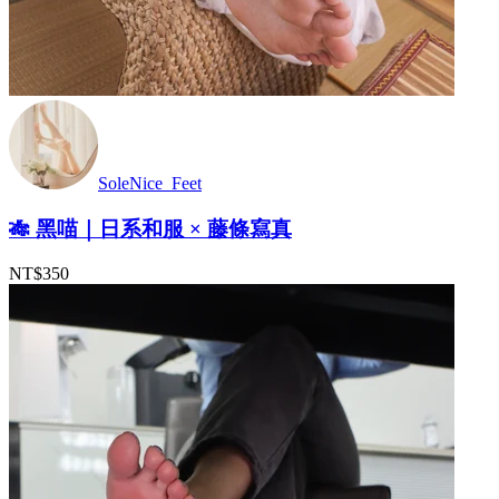
SoleNice_Feet
🎋 黑喵｜日系和服 × 藤條寫真
NT$350