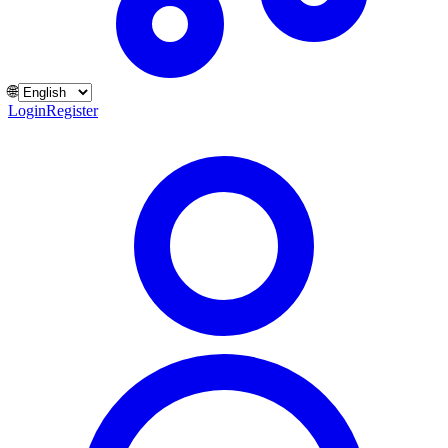
🌐
Login
Register