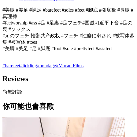
#美腿 #美足 #裸足 #barefeet #soles #feet #腳底 #腳底板 #長腿 #
真理褲
#feetworship #ass #足 #足裏 #足フェチ#国贼习近平下台 #足の
裏 #ソックス
#えのフェチ 推翻共产政权 #フェチ #性癖に刺され #被写体募
集 #被写体 #toes
#美脚 #美足 #足 #脚底 #foot #sole #prettyfeet #asiafeet
#
barefeet
#
tickling
#
bondage
#
Macau Films
Reviews
尚無評論
你可能也會喜歡