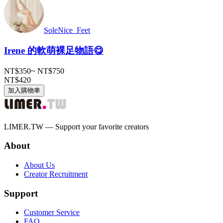
SoleNice_Feet
Irene 的軟萌裸足物語😋
NT$350
~
NT$750
NT$420
加入購物車
LIMER.TW — Support your favorite creators
About
About Us
Creator Recruitment
Support
Customer Service
FAQ