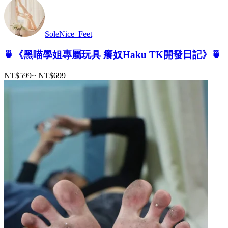
SoleNice_Feet
🍵《黑喵學姐專屬玩具 癢奴Haku TK開發日記》🍵
NT$599
~
NT$699