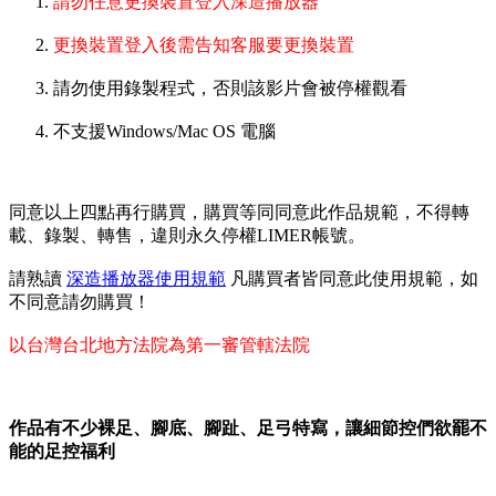
請勿任意更換裝置登入深造播放器
更換裝置登入後需告知客服要更換裝置
請勿使用錄製程式，否則該影片會被停權觀看
不支援Windows/Mac OS 電腦
同意以上四點再行購買，購買等同同意此作品規範，不得轉
載、錄製、轉售，違則永久停權LIMER帳號。
請熟讀
深造播放器使用規範
凡購買者皆同意此使用規範，如
不同意請勿購買！
以台灣台北地方法院為第一審管轄法院
作品有不少裸足、腳底、腳趾、足弓特寫，讓細節控們欲罷不
能的足控福利