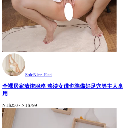
SoleNice_Feet
全裸居家清潔服務 泱泱女僕也準備好足穴等主人享
用
NT$250
~
NT$799