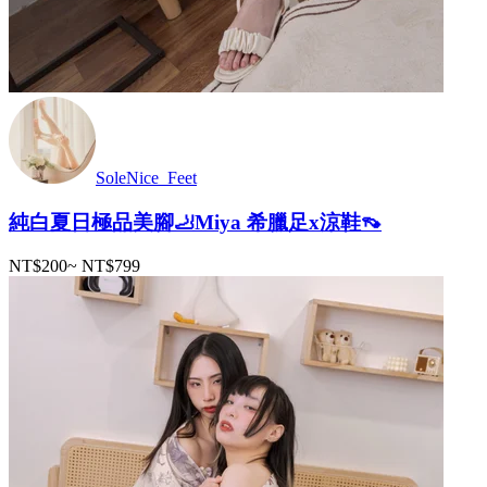
SoleNice_Feet
純白夏日極品美腳🦶Miya 希臘足x涼鞋👡
NT$200
~
NT$799