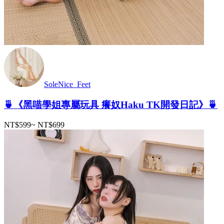
SoleNice_Feet
🍵《黑喵學姐專屬玩具 癢奴Haku TK開發日記》🍵
NT$599
~
NT$699