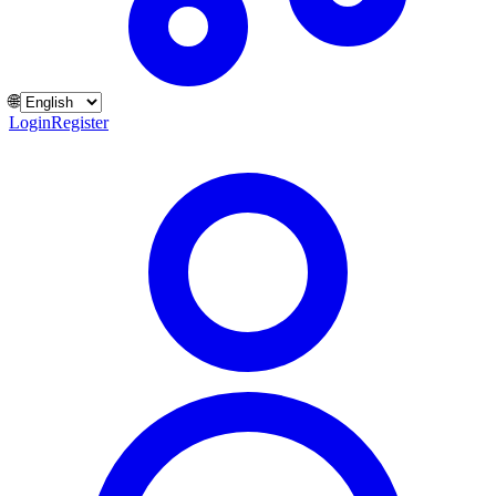
🌐
Login
Register