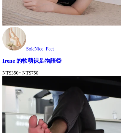
SoleNice_Feet
Irene 的軟萌裸足物語😋
NT$350
~
NT$750