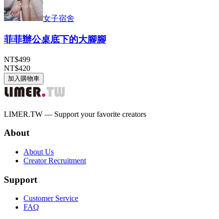
女子宿舍
菲菲辦公桌底下的大腳腳
NT$499
NT$420
加入購物車
LIMER.TW — Support your favorite creators
About
About Us
Creator Recruitment
Support
Customer Service
FAQ