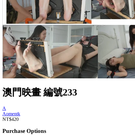
澳門映畫 編號233
A
Aomentk
NT$420
Purchase Options