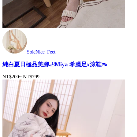
SoleNice_Feet
純白夏日極品美腳🦶Miya 希臘足x涼鞋👡
NT$200
~
NT$799