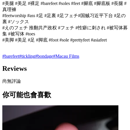
#美腿 #美足 #裸足 #barefeet #soles #feet #腳底 #腳底板 #長腿 #
真理褲
#feetworship #ass #足 #足裏 #足フェチ#国贼习近平下台 #足の
裏 #ソックス
#えのフェチ 推翻共产政权 #フェチ #性癖に刺され #被写体募
集 #被写体 #toes
#美脚 #美足 #足 #脚底 #foot #sole #prettyfeet #asiafeet
#
barefeet
#
tickling
#
bondage
#
Macau Films
Reviews
尚無評論
你可能也會喜歡