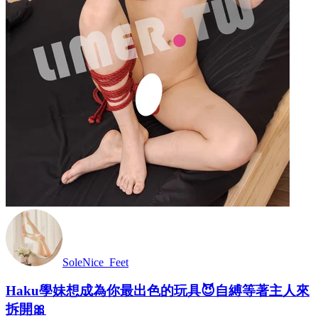
SoleNice_Feet
Haku學妹想成為你最出色的玩具😈自縛等著主人來
拆開🎀