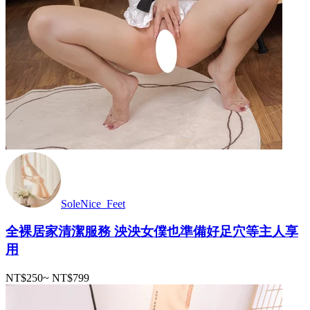
SoleNice_Feet
全裸居家清潔服務 泱泱女僕也準備好足穴等主人享
用
NT$250
~
NT$799