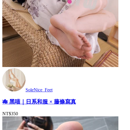
SoleNice_Feet
🎋 黑喵｜日系和服 × 藤條寫真
NT$350