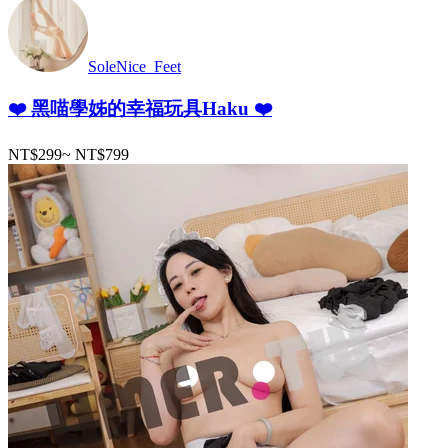
SoleNice_Feet
❤️ 黑喵學姊的幸福玩具Haku ❤️
NT$299
~
NT$799