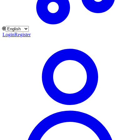
🌐
Login
Register