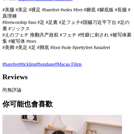
#美腿 #美足 #裸足 #barefeet #soles #feet #腳底 #腳底板 #長腿 #
真理褲
#feetworship #ass #足 #足裏 #足フェチ#国贼习近平下台 #足の
裏 #ソックス
#えのフェチ 推翻共产政权 #フェチ #性癖に刺され #被写体募
集 #被写体 #toes
#美脚 #美足 #足 #脚底 #foot #sole #prettyfeet #asiafeet
#
barefeet
#
tickling
#
bondage
#
Macau Films
Reviews
尚無評論
你可能也會喜歡