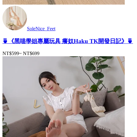
SoleNice_Feet
🍵《黑喵學姐專屬玩具 癢奴Haku TK開發日記》🍵
NT$599
~
NT$699