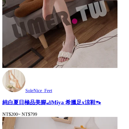
SoleNice_Feet
純白夏日極品美腳🦶Miya 希臘足x涼鞋👡
NT$200
~
NT$799