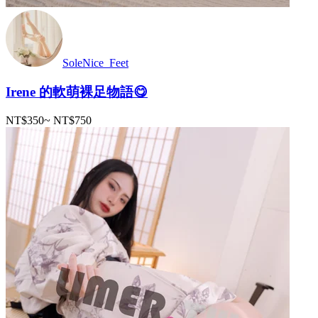
SoleNice_Feet
Irene 的軟萌裸足物語😋
NT$350
~
NT$750