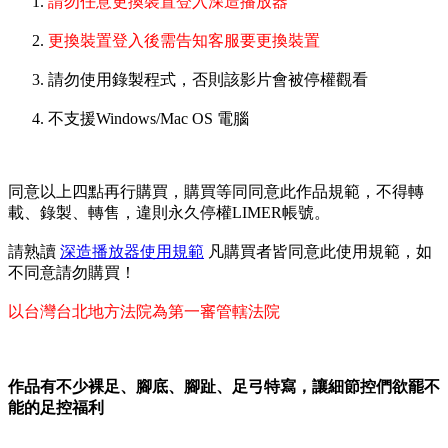
請勿任意更換裝置登入深造播放器
更換裝置登入後需告知客服要更換裝置
請勿使用錄製程式，否則該影片會被停權觀看
不支援Windows/Mac OS 電腦
同意以上四點再行購買，購買等同同意此作品規範，不得轉
載、錄製、轉售，違則永久停權LIMER帳號。
請熟讀
深造播放器使用規範
凡購買者皆同意此使用規範，如
不同意請勿購買！
以台灣台北地方法院為第一審管轄法院
作品有不少裸足、腳底、腳趾、足弓特寫，讓細節控們欲罷不
能的足控福利