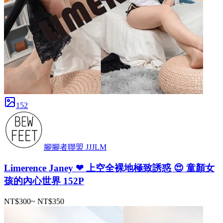
152
腳腳者聯盟 JJJLM
Limerence Janey ❤ 上空全裸地極致誘惑 😍 童顏女
孩的內心世界 152P
NT$300
~
NT$350