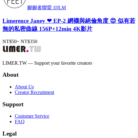
腳腳者聯盟 JJJLM
Limerence Janey ❤ EP-2 網襪與絕倫角度 😍 似有若
無的私密曲線 156P+12min 4K影片
NT$50
~
NT$350
LIMER.TW — Support your favorite creators
About
About Us
Creator Recruitment
Support
Customer Service
FAQ
Legal