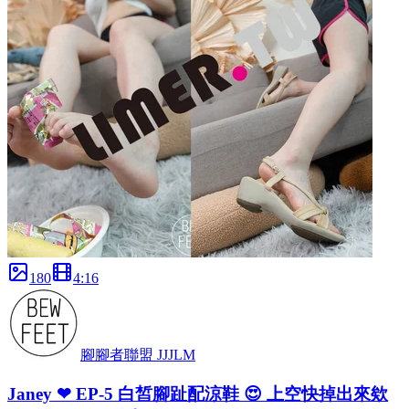
180
4
:
16
腳腳者聯盟 JJJLM
Janey ❤ EP-5 白皙腳趾配涼鞋 😍 上空快掉出來欸