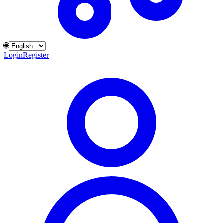
🌐
Login
Register