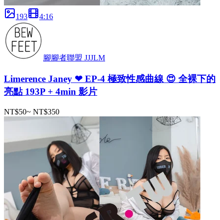
193
4
:
16
腳腳者聯盟 JJJLM
Limerence Janey ❤ EP-4 極致性感曲線 😍 全裸下的
亮點 193P + 4min 影片
NT$50
~
NT$350