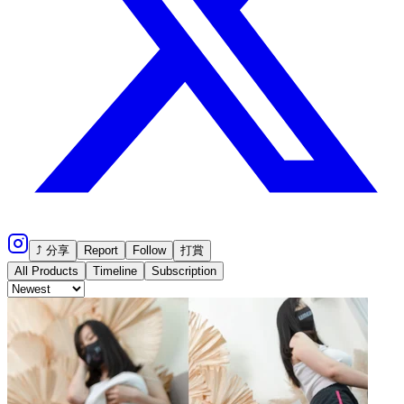
⤴ 分享
Report
Follow
打賞
All Products
Timeline
Subscription