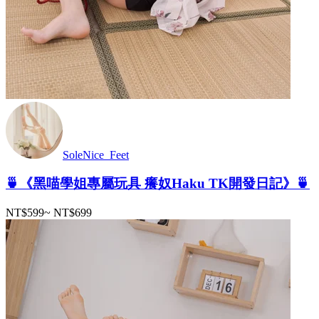
SoleNice_Feet
🍵《黑喵學姐專屬玩具 癢奴Haku TK開發日記》🍵
NT$599
~
NT$699