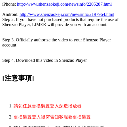
iPhone:
http://www.shenzaokeji.com/newsinfo/2205287.html
Android:
http://www.shenzaokeji.com/newsinfo/2197964.html
Step 2. If you have not purchased products that require the use of
Shenzao Player, LIMER will provide you with an account.
Step 3. Officially authorize the video to your Shenzao Player
account
Step 4. Download this video in Shenzao Player
[注意事項]
請勿任意更換裝置登入深造播放器
更換裝置登入後需告知客服要更換裝置