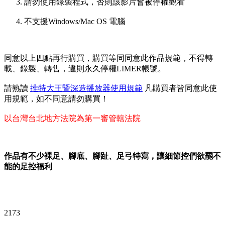
請勿使用錄製程式，否則該影片會被停權觀看
不支援Windows/Mac OS 電腦
同意以上四點再行購買，購買等同同意此作品規範，不得轉
載、錄製、轉售，違則永久停權LIMER帳號。
請熟讀
推特大王暨深造播放器使用規範
凡購買者皆同意此使
用規範，如不同意請勿購買！
以台灣台北地方法院為第一審管轄法院
作品有不少裸足、腳底、腳趾、足弓特寫，讓細節控們欲罷不
能的足控福利
2173