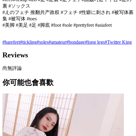
裏 #ソックス
#えのフェチ 推翻共产政权 #フェチ #性癖に刺され #被写体募
集 #被写体 #toes
#美脚 #美足 #足 #脚底 #foot #sole #prettyfeet #asiafeet
#
barefeet
#
tickling
#
soles
#
amateur
#
bondage
#
long legs
#
Twitter King
Reviews
尚無評論
你可能也會喜歡