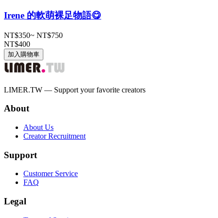
Irene 的軟萌裸足物語😋
NT$350
~
NT$750
NT$400
加入購物車
LIMER.TW — Support your favorite creators
About
About Us
Creator Recruitment
Support
Customer Service
FAQ
Legal