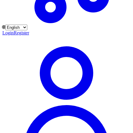
🌐
Login
Register