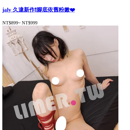
jaly 久違新作❗️腳底依舊粉嫩❤️
NT$899
~
NT$999