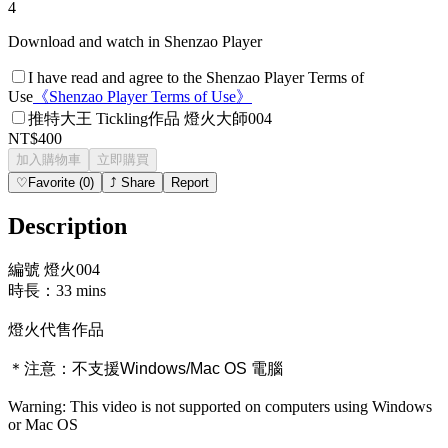
4
Download and watch in Shenzao Player
I have read and agree to the Shenzao Player Terms of
Use
《
Shenzao Player Terms of Use
》
推特大王 Tickling作品 燈火大師004
NT$400
加入購物車
立即購買
♡
Favorite
(
0
)
⤴
Share
Report
Description
編號 燈火004
時長：33 mins
燈火代售作品
＊注意：
不支援Windows/Mac OS 電腦
Warning: This video is not supported on computers using Windows
or Mac OS