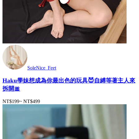
SoleNice_Feet
Haku學妹想成為你最出色的玩具😈自縛等著主人來
拆開🎀
NT$199
~
NT$499