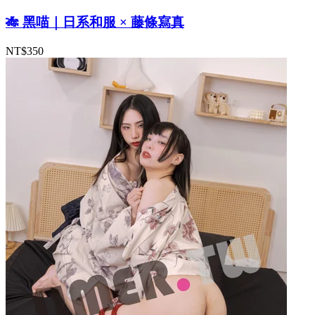
🎋 黑喵｜日系和服 × 藤條寫真
NT$350