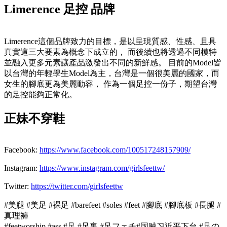
Limerence 足控 品牌
Limerence這個品牌致力的目標，是以呈現質感、性感、且具
真實這三大要素為概念下成立的， 而後續也將透過不同模特
並融入更多元素讓產品激發出不同的新鮮感。 目前的Model皆
以台灣的年輕學生Model為主，台灣是一個很美麗的國家，而
女生的腳底更為美麗動容， 作為一個足控一份子，期望台灣
的足控能夠正常化。
正妹不穿鞋
Facebook:
https://www.facebook.com/100517248157909/
Instagram:
https://www.instagram.com/girlsfeettw/
Twitter:
https://twitter.com/girlsfeettw
#美腿 #美足 #裸足 #barefeet #soles #feet #腳底 #腳底板 #長腿 #
真理褲
#feetworship #ass #足 #足裏 #足フェチ#国贼习近平下台 #足の