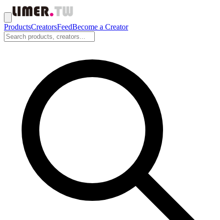
Products
Creators
Feed
Become a Creator