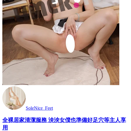
SoleNice_Feet
全裸居家清潔服務 泱泱女僕也準備好足穴等主人享
用