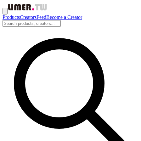
Products
Creators
Feed
Become a Creator