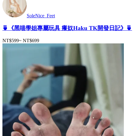
SoleNice_Feet
🍵《黑喵學姐專屬玩具 癢奴Haku TK開發日記》🍵
NT$599
~
NT$699