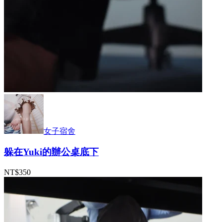
女子宿舍
躲在Yuki的辦公桌底下
NT$350