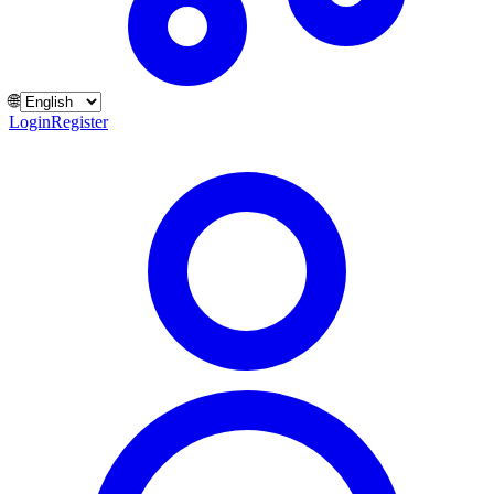
🌐
Login
Register