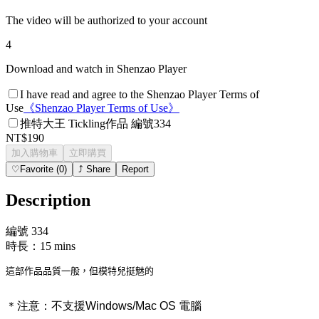
The video will be authorized to your account
4
Download and watch in Shenzao Player
I have read and agree to the Shenzao Player Terms of
Use
《
Shenzao Player Terms of Use
》
推特大王 Tickling作品 編號334
NT$190
加入購物車
立即購買
♡
Favorite
(
0
)
⤴
Share
Report
Description
編號 334
時長：15 mins
這部作品品質一般，但模特兒挺魅的
＊注意：
不支援Windows/Mac OS 電腦