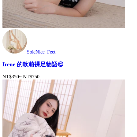
SoleNice_Feet
Irene 的軟萌裸足物語😋
NT$350
~
NT$750