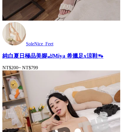
SoleNice_Feet
純白夏日極品美腳🦶Miya 希臘足x涼鞋👡
NT$200
~
NT$799