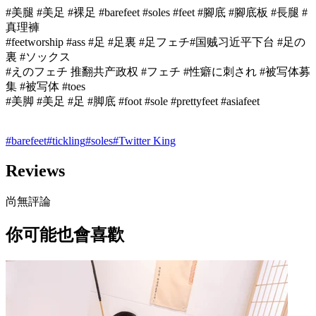
#美腿 #美足 #裸足 #barefeet #soles #feet #腳底 #腳底板 #長腿 #
真理褲
#feetworship #ass #足 #足裏 #足フェチ#国贼习近平下台 #足の
裏 #ソックス
#えのフェチ 推翻共产政权 #フェチ #性癖に刺され #被写体募
集 #被写体 #toes
#美脚 #美足 #足 #脚底 #foot #sole #prettyfeet #asiafeet
#
barefeet
#
tickling
#
soles
#
Twitter King
Reviews
尚無評論
你可能也會喜歡