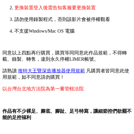
更換裝置登入後需告知客服要更換裝置
請勿使用錄製程式，否則該影片會被停權觀看
不支援Windows/Mac OS 電腦
同意以上四點再行購買，購買等同同意此作品規範，不得轉
載、錄製、轉售，違則永久停權LIMER帳號。
請熟讀
推特大王暨深造播放器使用規範
凡購買者皆同意此使
用規範，如不同意請勿購買！
以台灣台北地方法院為第一審管轄法院
作品有不少裸足、腳底、腳趾、足弓特寫，讓細節控們欲罷不
能的足控福利