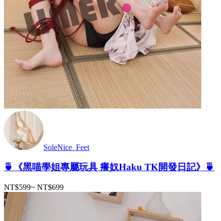
SoleNice_Feet
🍵《黑喵學姐專屬玩具 癢奴Haku TK開發日記》🍵
NT$599
~
NT$699