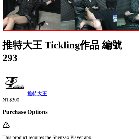
推特大王 Tickling作品 編號
293
推特大王
NT$300
Purchase Options
This product requires the Shenzao Player app