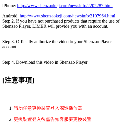
iPhone:
http://www.shenzaokeji.com/newsinfo/2205287.html
Android:
http://www.shenzaokeji.com/newsinfo/2197964.html
Step 2. If you have not purchased products that require the use of
Shenzao Player, LIMER will provide you with an account.
Step 3. Officially authorize the video to your Shenzao Player
account
Step 4. Download this video in Shenzao Player
[注意事項]
請勿任意更換裝置登入深造播放器
更換裝置登入後需告知客服要更換裝置