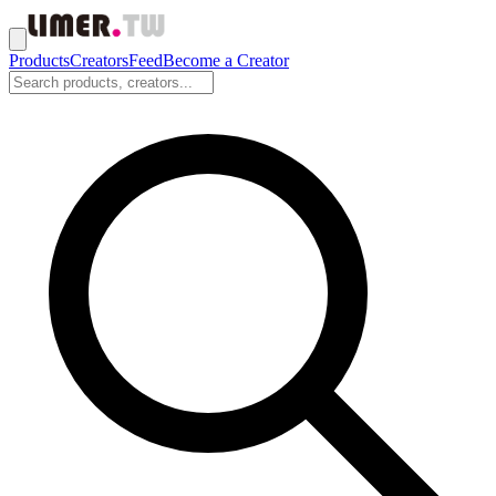
Products
Creators
Feed
Become a Creator