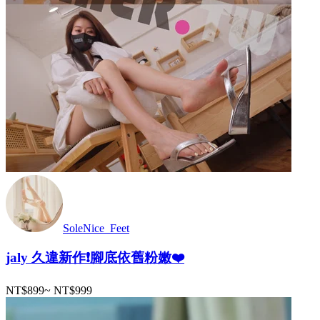
SoleNice_Feet
jaly 久違新作❗️腳底依舊粉嫩❤️
NT$899
~
NT$999