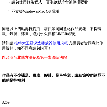
請勿使用錄製程式，否則該影片會被停權觀看
不支援Windows/Mac OS 電腦
同意以上四點再行購買，購買等同同意此作品規範，不得轉
載、錄製、轉售，違則永久停權LIMER帳號。
請熟讀
推特大王暨深造播放器使用規範
凡購買者皆同意此使
用規範，如不同意請勿購買！
以台灣台北地方法院為第一審管轄法院
作品有不少裸足、腳底、腳趾、足弓特寫，讓細節控們欲罷不
能的足控福利
3269