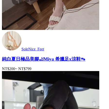
SoleNice_Feet
純白夏日極品美腳🦶Miya 希臘足x涼鞋👡
NT$200
~
NT$799