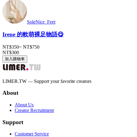
SoleNice_Feet
Irene 的軟萌裸足物語😋
NT$350
~
NT$750
NT$300
加入購物車
LIMER.TW — Support your favorite creators
About
About Us
Creator Recruitment
Support
Customer Service