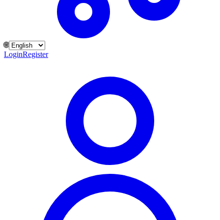
🌐
Login
Register