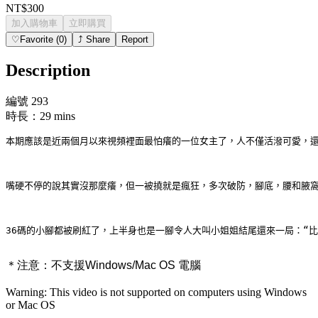
NT$300
加入購物車
立即購買
♡
Favorite
(
0
)
⤴
Share
Report
Description
編號 293
時長：29 mins
本期應該是近兩個月以來視頻裡面最怕癢的一位女主了，人不僅活潑可愛，
嘴硬不停的說其實沒那麼癢，但一被撓就是瘋狂，多次破防，腳底，腰和腋窩
36碼的小腳都被刷紅了，上半身也是一腳令人大叫小姐姐結尾還來一局：“比
＊注意：
不支援Windows/Mac OS 電腦
Warning: This video is not supported on computers using Windows
or Mac OS