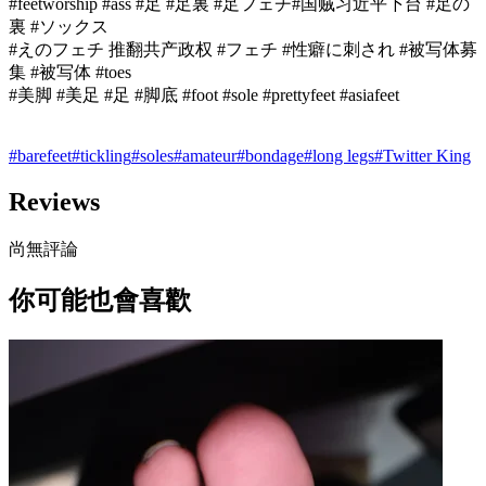
#feetworship #ass #足 #足裏 #足フェチ#国贼习近平下台 #足の
裏 #ソックス
#えのフェチ 推翻共产政权 #フェチ #性癖に刺され #被写体募
集 #被写体 #toes
#美脚 #美足 #足 #脚底 #foot #sole #prettyfeet #asiafeet
#
barefeet
#
tickling
#
soles
#
amateur
#
bondage
#
long legs
#
Twitter King
Reviews
尚無評論
你可能也會喜歡