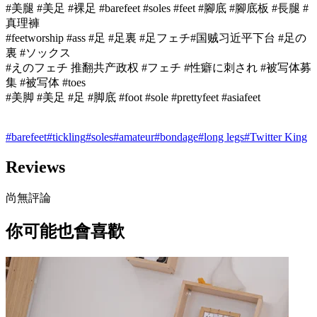
#美腿 #美足 #裸足 #barefeet #soles #feet #腳底 #腳底板 #長腿 #
真理褲
#feetworship #ass #足 #足裏 #足フェチ#国贼习近平下台 #足の
裏 #ソックス
#えのフェチ 推翻共产政权 #フェチ #性癖に刺され #被写体募
集 #被写体 #toes
#美脚 #美足 #足 #脚底 #foot #sole #prettyfeet #asiafeet
#
barefeet
#
tickling
#
soles
#
amateur
#
bondage
#
long legs
#
Twitter King
Reviews
尚無評論
你可能也會喜歡