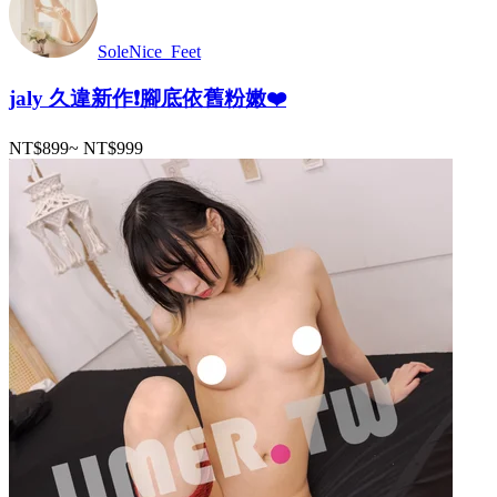
SoleNice_Feet
jaly 久違新作❗️腳底依舊粉嫩❤️
NT$899
~
NT$999