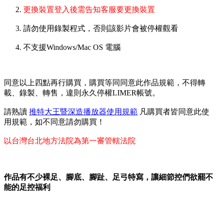
更換裝置登入後需告知客服要更換裝置
請勿使用錄製程式，否則該影片會被停權觀看
不支援Windows/Mac OS 電腦
同意以上四點再行購買，購買等同同意此作品規範，不得轉
載、錄製、轉售，違則永久停權LIMER帳號。
請熟讀
推特大王暨深造播放器使用規範
凡購買者皆同意此使
用規範，如不同意請勿購買！
以台灣台北地方法院為第一審管轄法院
作品有不少裸足、腳底、腳趾、足弓特寫，讓細節控們欲罷不
能的足控福利