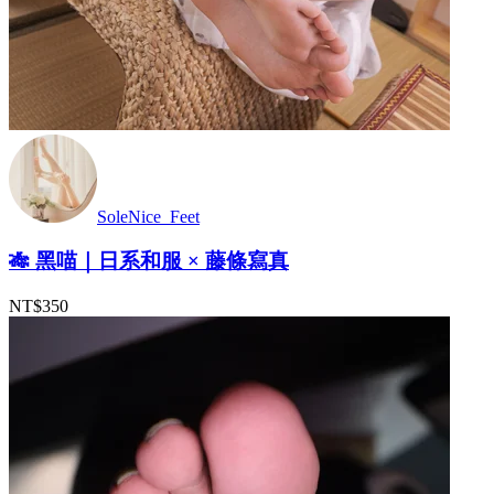
SoleNice_Feet
🎋 黑喵｜日系和服 × 藤條寫真
NT$350