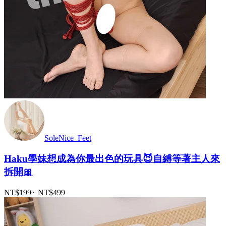
SoleNice_Feet
Haku學妹想成為你最出色的玩具😈自縛等著主人來
拆開🎀
NT$199
~
NT$499