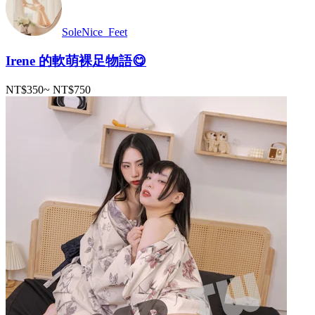
SoleNice_Feet
Irene 的軟萌裸足物語😋
NT$350
~
NT$750