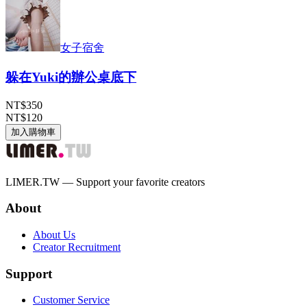
女子宿舍
躲在Yuki的辦公桌底下
NT$350
NT$120
加入購物車
LIMER.TW — Support your favorite creators
About
About Us
Creator Recruitment
Support
Customer Service