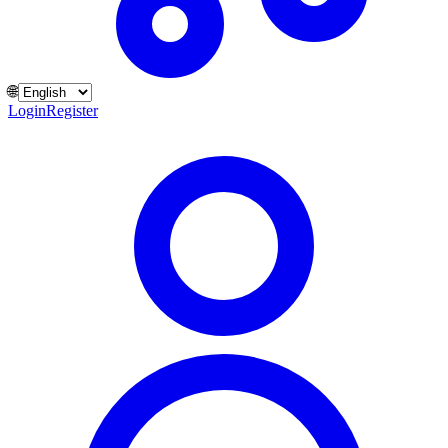
🌐
Login
Register