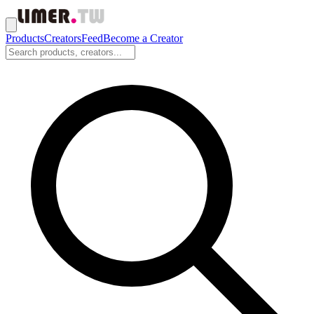
Products
Creators
Feed
Become a Creator