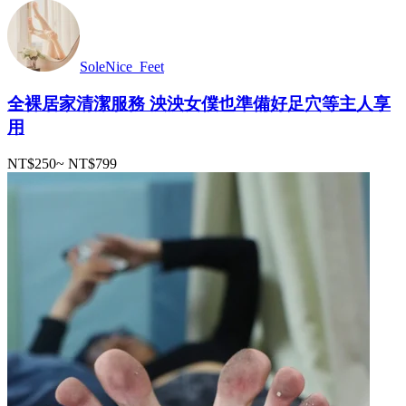
SoleNice_Feet
全裸居家清潔服務 泱泱女僕也準備好足穴等主人享
用
NT$250
~
NT$799