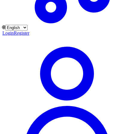
🌐
Login
Register