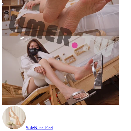
SoleNice_Feet