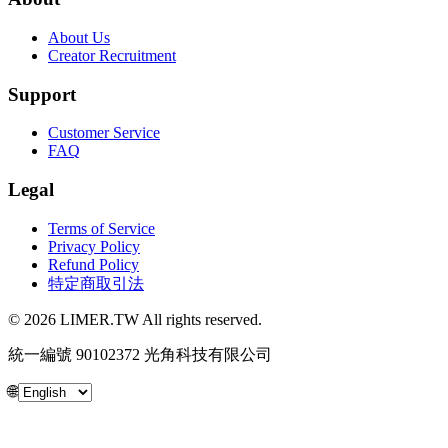
About Us
Creator Recruitment
Support
Customer Service
FAQ
Legal
Terms of Service
Privacy Policy
Refund Policy
特定商取引法
© 2026 LIMER.TW All rights reserved.
統一編號 90102372 光角科技有限公司
🌐