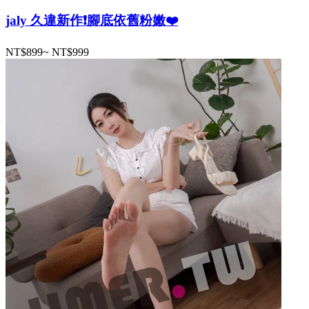
jaly 久違新作❗️腳底依舊粉嫩❤️
NT$899
~
NT$999