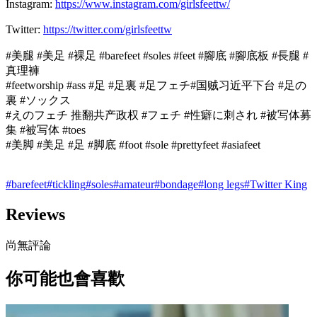
Instagram:
https://www.instagram.com/girlsfeettw/
Twitter:
https://twitter.com/girlsfeettw
#美腿 #美足 #裸足 #barefeet #soles #feet #腳底 #腳底板 #長腿 #
真理褲
#feetworship #ass #足 #足裏 #足フェチ#国贼习近平下台 #足の
裏 #ソックス
#えのフェチ 推翻共产政权 #フェチ #性癖に刺され #被写体募
集 #被写体 #toes
#美脚 #美足 #足 #脚底 #foot #sole #prettyfeet #asiafeet
#
barefeet
#
tickling
#
soles
#
amateur
#
bondage
#
long legs
#
Twitter King
Reviews
尚無評論
你可能也會喜歡