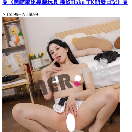
🍵《黑喵學姐專屬玩具 癢奴Haku TK開發日記》🍵
NT$599
~
NT$699