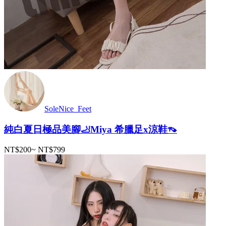
SoleNice_Feet
純白夏日極品美腳🦶Miya 希臘足x涼鞋👡
NT$200
~
NT$799